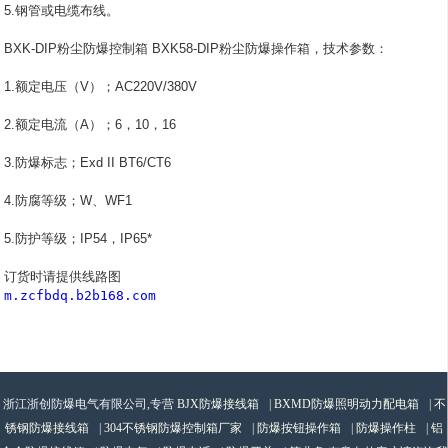
5.钢管或电缆布线。
BXK-DIP粉尘防爆控制箱 BXK58-DIP粉尘防爆操作箱，技术参数：
1.额定电压（V）；AC220V/380V
2.额定电流（A）；6，10，16
3.防爆标志；Exd II BT6/CT6
4.防腐等级；W、WF1
5.防护等级；IP54，IP65*
订货时请提供线路图
m.zcfbdq.b2b168.com
浙江浙创防爆电气有限公司,专营
BJX防爆接线箱
|
BXMD防爆照明动力配电箱
|
不
锈钢防爆接线箱
|
304不锈钢防爆控制箱厂家
|
防爆按钮操作箱
|
防爆操作柱
|
铝