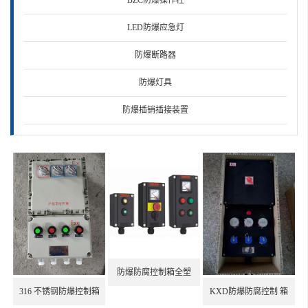
·BXMD-4/10K40防爆配电箱
LED防爆应急灯
·防爆变压器控制箱
防爆断路器
·BXK58-T防爆控制箱
防爆灯具
·BXK-T2KXX防爆控制箱
防爆插销插接装置
防爆检修箱
防爆电话站
防爆穿线盒
防爆轴风机
防爆显示器
防爆防腐控制箱全塑
防爆空调
KXD防爆防腐控制 箱
316 不锈钢防爆控制箱
BGJ-b防爆变径接头