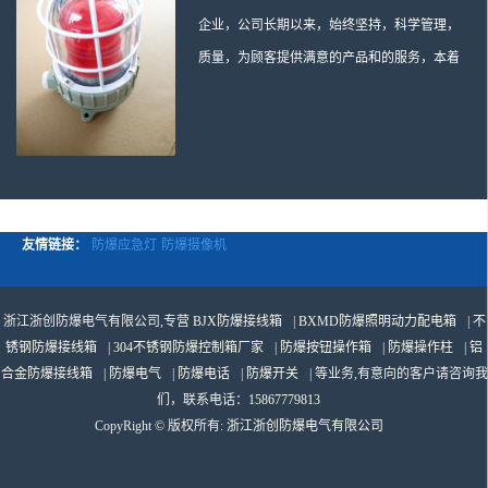
企业，公司长期以来，始终坚持，科学管理，
质量，为顾客提供满意的产品和的服务，本着
“诚信、求实、、”的企业发展方针，信奉“质量
是企业的生命”的原则，以“满足客户需求”为宗
旨，短短几年内，在充满竞争的同行中脱颖而
出，并处于成员之一地位。 科学管理，制造，
良好的性价比，公司产品得到了 国内外广大用
友情链接：
防爆应急灯
防爆摄像机
户的青眯，销售网络遍布全国各地及东南亚，
非洲，中东，大洋州等60多个国家和地区，并
初步建立起以为总部的营销体系。 生产：防爆
浙江浙创防爆电气有限公司,专营
BJX防爆接线箱
|
BXMD防爆照明动力配电箱
|
不
锈钢防爆接线箱
|
304不锈钢防爆控制箱厂家
|
防爆按钮操作箱
|
防爆操作柱
|
铝
电气，BXMD系列防爆照明动力配电箱，BJX
合金防爆接线箱
|
防爆电气
|
防爆电话
|
防爆开关
| 等业务,有意向的客户请咨询我
防爆接线箱，BKX防爆控制箱，防爆检修电源
们，联系电话：
15867779813
箱，防爆开关箱，不锈钢防爆箱，201/304/316
CopyRight © 版权所有:
浙江浙创防爆电气有限公司
不锈钢防爆配电箱系列， 防爆防腐系列，防爆
防腐操作柱，防爆防腐控制箱，防爆防腐检修