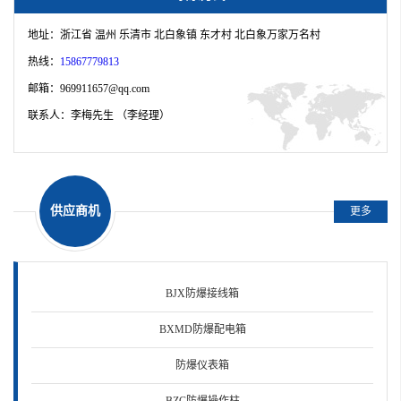
·为什么要用XMTD数显仪表防爆箱
地址：浙江省 温州 乐清市 北白象镇 东才村 北白象万家万名村
·为什么要用防爆风机？
热线：
15867779813
邮箱：969911657@qq.com
·防爆摇头扇注意事项
联系人：李梅先生 （李经理）
·化工厂如何选择防爆防腐轴流风机
·厂用防爆配电箱/工厂用防爆照明配电箱
供应商机
·现场开关三防操作柱
更多
·SW-10隔爆型防爆照明开关
·BZM-10/250V防爆照明开关
BJX防爆接线箱
BXMD防爆配电箱
·防爆急停按钮开关盒
防爆仪表箱
·BMX-6K防爆照明配电箱
BZC防爆操作柱