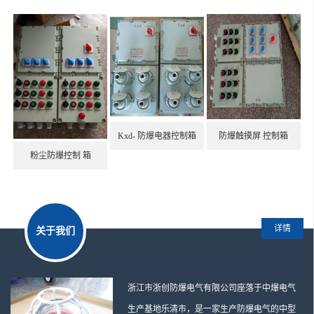
防爆控制开关
防爆启动器
不锈钢防爆接线箱
BNG防爆挠性连接管
防爆接线盒
Kxd- 防爆电器控制箱
防爆触摸屏 控制箱
粉尘防爆控制 箱
防爆风扇
BXMD防爆照明动力配电箱
304不锈钢防爆控制箱
详情
关于我们
防爆按钮操作箱
防爆操作柱
浙江市浙创防爆电气有限公司座落于中爆电气
生产基地乐清市，是一家生产防爆电气的中型