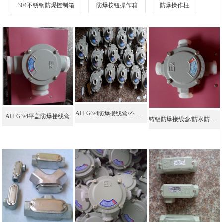
304不锈钢防爆控制箱
防爆按钮操作箱
防爆操作柱
AH-G3/4防爆接线盒/不锈钢6分防爆接线盒
AH-G3/4平盖防爆接线盒
铸铝防爆接线盒/防水防尘防腐接线盒