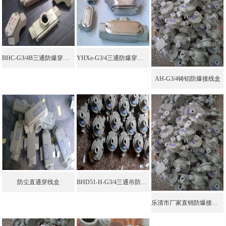
BHC-G3/4B三通防爆穿线盒
YHXe-G3/4三通防爆穿线盒
AH-G3/4铸铝防爆接线盒
防尘直通穿线盒
BHD51-H-G3/4三通吊防爆分线盒
乐清市厂家直销防爆接线盒BHD51-G3/4″C