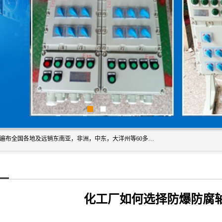
浙创防爆公司产品得到了 国内外广大用户的青眯，销售网络遍布全国各地及远销东南亚，非洲，中东，大洋州等60多个国家和地区，并初步建立起以中国大陆为总部的全球营销体系。 专业生产：防爆电气，BXMD系列防爆照明动力配电箱，BJX防爆接线箱，BKX防爆控制箱，防爆检修电源箱，防爆开关箱，不锈钢防爆箱，201/304/316不锈钢防爆配电箱系列， 防爆防腐系列，防爆防腐操作柱，防爆防腐控制箱 浙创防爆
化工厂如何选择防爆防腐