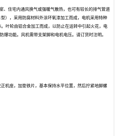
室、住宅内通风换气或强暖气散热，也可有较长的排气管道
11型），采用防腐材料外涂环氧漆加工而成，电机采用特种
气体。叶轮由铝合金加工而成，以防止在运转中引起火花，电
风机的防腐防爆功能。风机需带支架脚和电机电压。请订货时注明。
。
校正机座，加垫铁片，基本保持水平位置，然后拧紧地脚螺