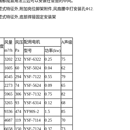
两端都成直角法兰边可以安装在管道的中间。
壁式特征外,附加岗位脚架附件,风扇腰中打安装孔Φ12.
壁式特征外,底部焊接固定安装架
配用电机
风量
风压
A声级
度
m?/h
Pa
型号
功率(kw)
3202
232
YSF-6322
0.25
75
1605
60
YSF-5024
0.04
62
4545
294
YSF-7122
0.55
79
2273
74
YSF-5624
0.09
65
5965
306
YSF-7132
0.75
82
3265
93
YSF-6314
0.12
68
9336
474
YF90S-2
1.5
85
4687
119
YSF-7114
0.25
70
6658
150
YSF-7124
0.37
73