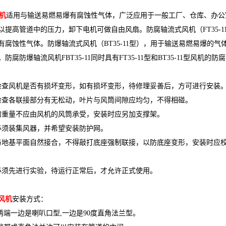
机
适用与输送易燃易爆有腐蚀性气体，广泛应用于一般工厂、仓库、办公
以提高管道中的压力，卸下电机可做自由风扇。防腐轴流式风机（FT35-
有腐蚀性气体。防爆轴流式风机（BT35-11型），用于输送易燃易爆的
防腐防爆轴流风机FBT35-11同时具有FT35-11型和BT35-11型
检查风机是否有损坏变形，如有损坏变形，待修理妥善后，方可进行安装
检查各联接部分有无松动，叶片与风筒间隙应均匀，不得相碰。
的重量不应由风机的风筒承受，安装时应另加支撑架。
必须装集风器，并希望安装防护网。
与地基平面自然接合，不得敲打底座强制联接，以防底座变形，安装时应
必须先进行实验，待运行正常后，才允许正式使用。
风机
安装方式：
两端一边是喇叭口型,一边是90度直角法兰型。