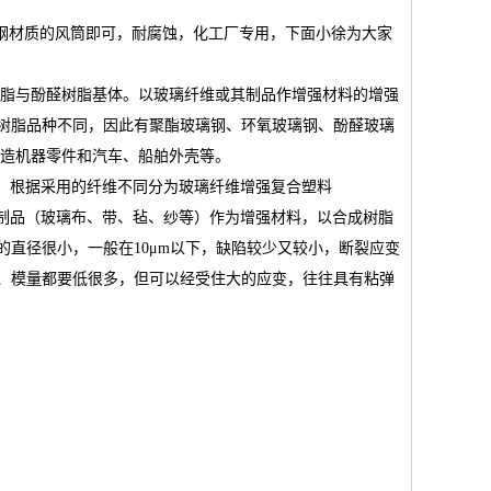
钢材质的风筒即可，耐腐蚀，化工厂专用，下面小徐为大家
氧树脂与酚醛树脂基体。以玻璃纤维或其制品作增强材料的增强
树脂品种不同，因此有聚酯玻璃钢、环氧玻璃钢、酚醛玻璃
制造机器零件和汽车、船舶外壳等。
增强复合塑料。根据采用的纤维不同分为玻璃纤维增强复合塑料
其制品（玻璃布、带、毡、纱等）作为增强材料，以合成树脂
直径很小，一般在10μm以下，缺陷较少又较小，断裂应变
、模量都要低很多，但可以经受住大的应变，往往具有粘弹