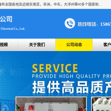
浙创防爆公司产品得到了 国内外广大用户的青眯，销售网络遍布全国各地及远销东南亚，非洲，中东，大洋州等60多个国家和地区，并初步建立起以中国大陆为总部的全球营销体系。 专业生产：防爆电气，BXMD系列防爆照明动力配电箱，BJX防爆接线箱，BKX防爆控制箱，防爆检修电源箱，防爆开关箱，不锈钢防爆箱，201/304/316不锈钢防爆配电箱系列， 防爆防腐系列，防爆防腐操作柱，防爆防腐控制箱 浙创防爆
公司
1586
Electrical Co., Ltd.
视频
关于我们
公司动态
客