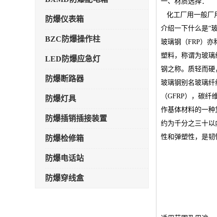
一、材质选择：
化工厂用一般厂用
防爆仪表箱
介绍一下什么是“
BZC防爆操作柱
玻璃钢（FRP）
塑料，称谓为玻璃
LED防爆应急灯
钢之称。质轻而硬
防爆断路器
玻璃钢别名玻璃纤维增
（GFRP），碳
防爆灯具
作基体材料的一种
防爆插销插接装置
约为千分之三十以
性和弹塑性，是韧
防爆检修箱
防爆电话站
防爆穿线盒
防爆轴风机