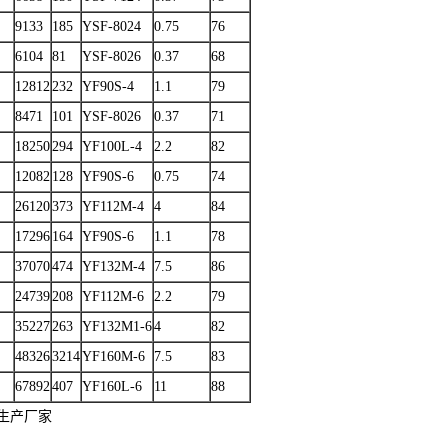
9133
185
YSF-8024
0.75
76
6104
81
YSF-8026
0.37
68
12812
232
YF90S-4
1.1
79
8471
101
YSF-8026
0.37
71
18250
294
YF100L-4
2.2
82
12082
128
YF90S-6
0.75
74
26120
373
YF112M-4
4
84
17296
164
YF90S-6
1.1
78
37070
474
YF132M-4
7.5
86
24739
208
YF112M-6
2.2
79
35227
263
YF132M1-6
4
82
48326
3214
YF160M-6
7.5
83
67892
407
YF160L-6
11
88
生产厂家