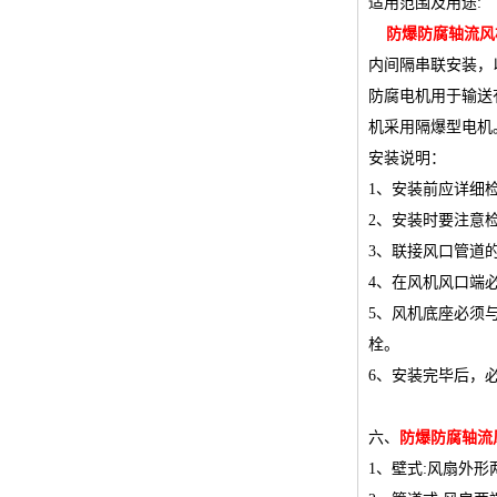
防爆显示器
适用范围及用途:
防爆防腐轴流风
防爆空调
内间隔串联安装，
BGJ-b防爆变径接头
防腐电机用于输送
机采用隔爆型电机。
防爆控制开关
安装说明：
防爆启动器
1、安装前应详细
2、安装时要注意
不锈钢防爆接线箱
3、联接风口管道
BNG防爆挠性连接管
4、在风机风口端
5、风机底座必须
防爆接线盒
栓。
防爆风扇
6、安装完毕后，
BXMD防爆照明动力配电箱
六、
防爆防腐轴流
304不锈钢防爆控制箱
1、壁式:风扇外形