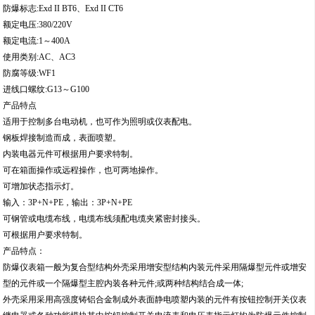
防爆标志:Exd II BT6、Exd II CT6
额定电压:380/220V
额定电流:1～400A
使用类别:AC、AC3
防腐等级:WF1
进线口螺纹:G13～G100
产品特点
适用于控制多台电动机，也可作为照明或仪表配电。
钢板焊接制造而成，表面喷塑。
内装电器元件可根据用户要求特制。
可在箱面操作或远程操作，也可两地操作。
可增加状态指示灯。
输入：3P+N+PE，输出：3P+N+PE
可钢管或电缆布线，电缆布线须配电缆夹紧密封接头。
可根据用户要求特制。
产品特点：
防爆仪表箱一般为复合型结构外壳采用增安型结构内装元件采用隔爆型元件或增安
型的元件或一个隔爆型主腔内装各种元件;或两种结构结合成一体;
外壳采用采用高强度铸铝合金制成外表面静电喷塑内装的元件有按钮控制开关仪表