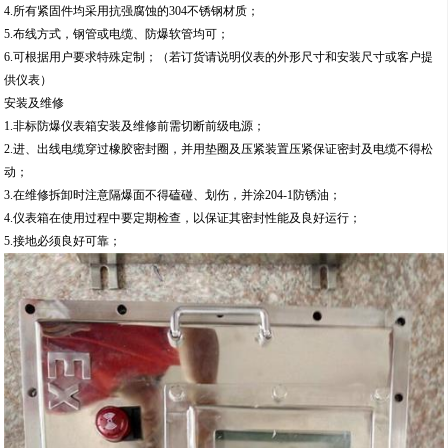
4.所有紧固件均采用抗强腐蚀的304不锈钢材质；
5.布线方式，钢管或电缆、防爆软管均可；
6.可根据用户要求特殊定制；（若订货请说明仪表的外形尺寸和安装尺寸或客户提
供仪表）
安装及维修
1.非标防爆仪表箱安装及维修前需切断前级电源；
2.进、出线电缆穿过橡胶密封圈，并用垫圈及压紧装置压紧保证密封及电缆不得松
动；
3.在维修拆卸时注意隔爆面不得磕碰、划伤，并涂204-1防锈油；
4.仪表箱在使用过程中要定期检查，以保证其密封性能及良好运行；
5.接地必须良好可靠；