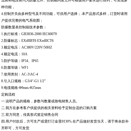
流表和电压表均为防爆元件、控制箱内装元件可根据用户要求进行排列，可实现多
种功能，
4.控制开关由多种型号及不同功能，可供用户选择；.本产品形式多样，订货时请用
户提供完整的电气系统图；
防爆数显表控制箱技术参数：
1.执行标准：GB3836-2000 IEC60079
2.防爆标志：EXdIIBT6 EXedIICT6
3.额定电压：AC380V/220V/50HZ
4.额定电流：10A
5.防护等级：IP54、IP65
6.防腐等级：WF1
7.使用类别：AC-3\AC-4
8.引入口规格：G3/4“-G1 1/2”
9.电缆规格:Ф9mm-Ф25mm
定购流程
一.说明产品的规格，参数与数量或致电销售人员。
二.我方在参考客户供提供的相关资料给予定制合适的订购方案
三.双方同意，传真形式签定销售合同
四.用户付款后，方可生产或需打订金需付30%.在产品做好发货当天，请于将余款补
齐即可，方可发货.