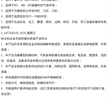
2．适用于IIA、IIB、IIC级爆炸性气体环境；
3．适用于可燃性粉尘环境20区、21区、22区；
4．适用于温度组别为T1—T6的环境；
5．适用于石油石化、化工、酿酒、医药、油漆、纺织、印染、军工设施等爆炸性危
险环境；
2_1457426119_1674_看图王
粉尘铝合金壳体防爆仪表箱产品特点
1．本产品外壳采用铝合金压铸或钢板焊接成型，表面经高速抛丸后静电喷塑，外形
美观；
2．本产品为隔爆型防爆结构，可装各种防爆仪表如电压表、电流表、数显表、温控
仪、转速表、流量表等各种显示仪表和各种要操作的显示仪表；
3．本产品全面推出新型优化的设计方案，结构合理、通用性强、使用寿命高、外形
美观；
4．所有紧固件均采用抗强腐蚀的304不锈钢材质；
5．布线方式，钢管或电缆、防爆软管均可；
6．可根据用户要求特殊定制；(若订货请说明仪表的外形尺寸和安装尺寸或客户提
供仪表)