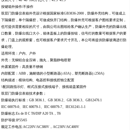
按键箱外操作/不操作
双层门防爆仪表箱外壳设计根据国家标准GB3836-2000，防爆外壳结构，可做成上
下隔爆腔，单个隔爆腔，可做成快开门结构，防爆外壳可根据客户图纸要求定制，
也可提供需要相应的尺寸，由我公司出图纸给客户确认生产，防爆外壳的防爆出线
口数量，防爆出线口大小，箱体盖板上的防爆按钮，信号灯的数量可根据客户的要
求，门盖上的观察窗，也可根据客户要求尺寸开孔，本公司将提供防爆玻璃进行防
爆处理。
适用环境：户内、户外
外壳：无铜铝合金压铸，抛丸，聚脂静电喷塑
外露紧固件：高质量不锈钢
内部配置：ABB，施耐德的小型断路器(≤63A)，塑壳断路器(≤250A)
结构描述：模块结构、电器腔和接线腔独立配置
\\配回路指示灯、框式压接式接线端子、接线箱盖紧固件
双层门防爆仪表箱技术参数；
防爆箱执行标准：GB 3836.1、GB 3836.2、GB 3836.3、GB12476.1
IEC 60079-0、IEC 60079-1、IEC 60079-7、IEC61241-1-1
防爆标志:Ex de II C T6/DIP A20 TA，T6
防护等级:IP55/65
额定工作电压:AC220V/AC380V，AC230V/AC400V