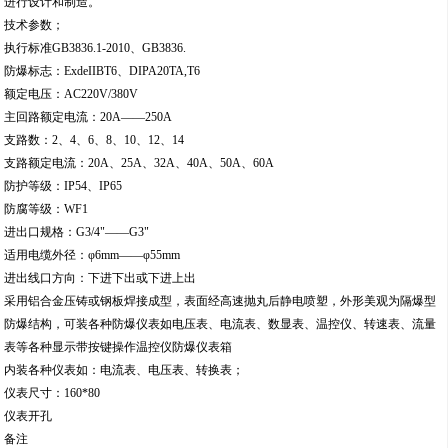
进行设计和制造。
技术参数；
执行标准GB3836.1-2010、GB3836.
防爆标志：ExdeIIBT6、DIPA20TA,T6
额定电压：AC220V/380V
主回路额定电流：20A——250A
支路数：2、4、6、8、10、12、14
支路额定电流：20A、25A、32A、40A、50A、60A
防护等级：IP54、IP65
防腐等级：WF1
进出口规格：G3/4"——G3"
适用电缆外径：φ6mm——φ55mm
进出线口方向：下进下出或下进上出
采用铝合金压铸或钢板焊接成型，表面经高速抛丸后静电喷塑，外形美观为隔爆型
防爆结构，可装各种防爆仪表如电压表、电流表、数显表、温控仪、转速表、流量
表等各种显示带按键操作温控仪防爆仪表箱
内装各种仪表如：电流表、电压表、转换表；
仪表尺寸：160*80
仪表开孔
备注