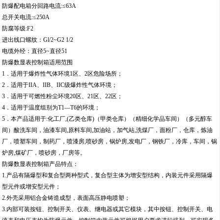
防爆配电箱分回路电流:≤63A
总开关电流:≤250A
防腐等级:F2
进出线口螺纹：Gl/2~G2 1/2
电缆外经：直径5~直径51
防爆数显表控制箱适用范围
1．适用于爆炸性气体环境1区、2区危险场所；
2．适用于IIA、IIB、IIC级爆炸性气体环境；
3．适用于可燃性粉尘环境20区、21区、22区；
4．适用于温度组别为T1—T6的环境；
5．本产品适用于:化工厂,(乙类仓库)（甲类仓库）（精细化学品车间）（多元醇车
间）酸洗车间，油漆车间,原料车间,加油站，加气站,洗煤厂，面粉厂，仓库，炼油
厂，喷塑车间，制药厂，喷漆房,喷砂房，锅炉房,发电厂，钢铁厂，冷库，车间，锅
炉房,煤矿厂，喷砂房，厂房等。
防爆数显表控制箱产品特点：
1.产品有隔爆型和复合型两种型式，复合型主体为增安型结构，内装元件采用隔爆
型元件或增安型元件；
2.外壳采用铝合金铸造成型，表面高压静电喷塑；
3.内部可装按钮、控制开关、仪表、继电器或其它模块，其中按钮、控制开关、电