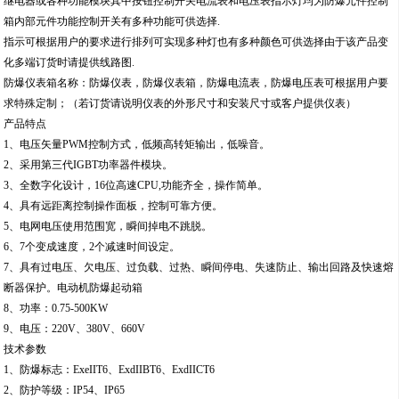
继电器或各种功能模块其中按钮控制开关电流表和电压表指示灯均为防爆元件控制
箱内部元件功能控制开关有多种功能可供选择.
指示可根据用户的要求进行排列可实现多种灯也有多种颜色可供选择由于该产品变
化多端订货时请提供线路图.
防爆仪表箱名称：防爆仪表，防爆仪表箱，防爆电流表，防爆电压表可根据用户要
求特殊定制；（若订货请说明仪表的外形尺寸和安装尺寸或客户提供仪表）
产品特点
1、电压矢量PWM控制方式，低频高转矩输出，低噪音。
2、采用第三代IGBT功率器件模块。
3、全数字化设计，16位高速CPU,功能齐全，操作简单。
4、具有远距离控制操作面板，控制可靠方便。
5、电网电压使用范围宽，瞬间掉电不跳脱。
6、7个变成速度，2个减速时间设定。
7、具有过电压、欠电压、过负载、过热、瞬间停电、失速防止、输出回路及快速熔
断器保护。电动机防爆起动箱
8、功率：0.75-500KW
9、电压：220V、380V、660V
技术参数
1、防爆标志：ExeIIT6、ExdIIBT6、ExdIICT6
2、防护等级：IP54、IP65