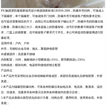
PIC触摸屏防爆观察箱壳设计根据国家标准GB3836-2000，防爆外壳结构，可做成上
下隔爆腔，单个隔爆腔，可做成快开门结构，防爆外壳可根据客户图纸要求定制，
也可提供需要相应的尺寸，由我公司出图纸给客户确认生产，防爆外壳的防爆出线
口数量，防爆出线口大小，箱体盖板上的防爆按钮，信号灯的数量可根据客户的要
求，门盖上的观察窗，也可根据客户要求尺寸开孔，本公司将提供防爆玻璃进行防
爆处理。
适用环境：户内、户外
外壳：无铜铝合金压铸，抛丸，聚脂静电喷塑
外露紧固件：高质量不锈钢
内部配置：ABB，施耐德的小型断路器(≤63A)，塑壳断路器(≤250A)
结构描述：模块结构、电器腔和接线腔独立配置
产品特点
1.本产品外壳采用铝合金压铸或钢板焊接成型，表面经高速抛丸后静电喷塑，外形
美观；
2.本产品为隔爆型防爆结构，可装各种防爆仪表如电压表、电流表、数显表、温控
仪、转速表、流量表等各种显示仪表和各种要操作的显示仪表；
3.本产品全面推出新型优化的设计方案，结构合理、通用性强、使用寿命高、外形
美观；