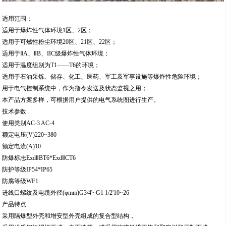
适用范围；
适用于爆炸性气体环境1区、2区；
适用于可燃性粉尘环境20区、21区、22区；
适用于ⅡA、ⅡB、IIC级爆炸性气体环境；
适用于温度组别为T1——T6的环境；
适用于石油采炼、储存、化工、医药、军工及军事设施等爆炸性危险环境；
用于电气控制系统中，作为指令发送及状态监视之用；
本产品方案多样，可根据用户提供的电气系统图进行生产。
技术参数
使用类别AC-3 AC-4
额定电压(V)220~380
额定电流(A)10
防爆标志ExdⅡBT6*ExdⅡCT6
防护等级IP54*IP65
防腐等级WF1
进线口螺纹及电缆外径(φmm)G3/4'~G1 1/2'10~26
产品特点
采用隔爆型外壳和增安型外壳组成的复合型结构，