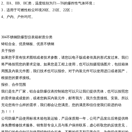
2、IIA、IIB、IIC类，温度组别为T1—T6的爆炸性气体环境；
3．适用于可燃性粉尘环境20区、21区、22区；
4、户内、户外均可。
304不锈钢防爆型仪表箱材质分类
铸铝合金、优质钢板、优质不锈钢
关于报价
如果您手里有技术图纸或者技术参数，请您以电子版或者传真的形式发过来。我们
将严格按照您的要求定做。如果您是工程上使用，也可以拍摄现场图片，包括箱体
周围及内装元件图，我们技术也可以报价。对于内装元件可以使用进口或者国产，
根据您的要求接线。
报价、合作范围
我们是生产厂家，铝合金防爆仪表控制箱您可以只让我们提供壳体，也可以按照您
的需求做成成套的，或者您购买内装元件，邮寄我方，我方负责接线、安装。所以
无论您有什么样的需求，我们都会让您满意。您的满意和信任使我们前进的动
力！！！
公司防爆产品使用标准木箱包装运输，产品保质期一年，公司产品发出后将提供终
身免费维修技术服务。销售部专业人员与客户保持联系，虚心听取您的反馈意见，