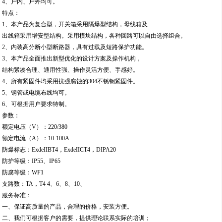
4、户内、户外均可。
特点：
1、本产品为复合型，开关箱采用隔爆型结构，母线箱及
出线箱采用增安型结构。采用模块结构，各种回路可以自由选择组合。
2、内装高分断小型断路器，具有过载及短路保护功能。
3、本产品全面推出新型优化的设计方案及操作机构，
结构紧凑合理、通用性强、操作灵活方便、手感好。
4、所有紧固件均采用抗强腐蚀的304不锈钢紧固件。
5、钢管或电缆布线均可。
6、可根据用户要求特制。
参数：
额定电压（V）：220/380
额定电流（A）：10-100A
防爆标志：ExdeIIBT4，ExdeIICT4，DIPA20
防护等级：IP55、IP65
防腐等级：WF1
支路数：TA，T4 4、6、8、10、
服务标准：
一、保证高质量的产品，合理的价格，安装方便。
二、我们可根据客户的需要，提供理论联系实际的培训；