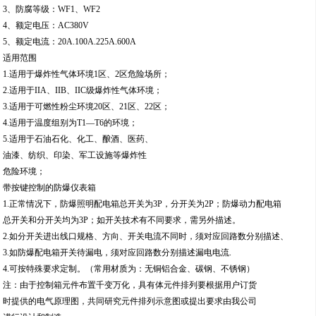
3、防腐等级：WF1、WF2
4、额定电压：AC380V
5、额定电流：20A.100A.225A.600A
适用范围
1.适用于爆炸性气体环境1区、2区危险场所；
2.适用于IIA、IIB、IIC级爆炸性气体环境；
3.适用于可燃性粉尘环境20区、21区、22区；
4.适用于温度组别为T1—T6的环境；
5.适用于石油石化、化工、酿酒、医药、
油漆、纺织、印染、军工设施等爆炸性
危险环境；
带按键控制的防爆仪表箱
1.正常情况下，防爆照明配电箱总开关为3P，分开关为2P；防爆动力配电箱
总开关和分开关均为3P；如开关技术有不同要求，需另外描述。
2.如分开关进出线口规格、方向、开关电流不同时，须对应回路数分别描述、
3.如防爆配电箱开关待漏电，须对应回路数分别描述漏电电流.
4.可按特殊要求定制。（常用材质为：无铜铝合金、碳钢、不锈钢）
注：由于控制箱元件布置千变万化，具有体元件排列要根据用户订货
时提供的电气原理图，共同研究元件排列示意图或提出要求由我公司