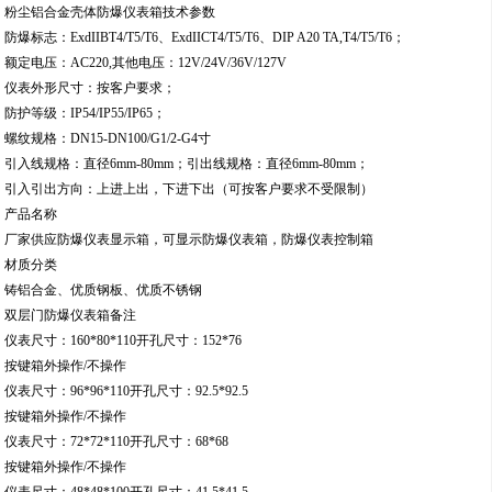
粉尘铝合金壳体防爆仪表箱技术参数
防爆标志：ExdIIBT4/T5/T6、ExdIICT4/T5/T6、DIP A20 TA,T4/T5/T6；
额定电压：AC220,其他电压：12V/24V/36V/127V
仪表外形尺寸：按客户要求；
防护等级：IP54/IP55/IP65；
螺纹规格：DN15-DN100/G1/2-G4寸
引入线规格：直径6mm-80mm；引出线规格：直径6mm-80mm；
引入引出方向：上进上出，下进下出（可按客户要求不受限制）
产品名称
厂家供应防爆仪表显示箱，可显示防爆仪表箱，防爆仪表控制箱
材质分类
铸铝合金、优质钢板、优质不锈钢
双层门防爆仪表箱备注
仪表尺寸：160*80*110开孔尺寸：152*76
按键箱外操作/不操作
仪表尺寸：96*96*110开孔尺寸：92.5*92.5
按键箱外操作/不操作
仪表尺寸：72*72*110开孔尺寸：68*68
按键箱外操作/不操作
仪表尺寸：48*48*100开孔尺寸：41.5*41.5