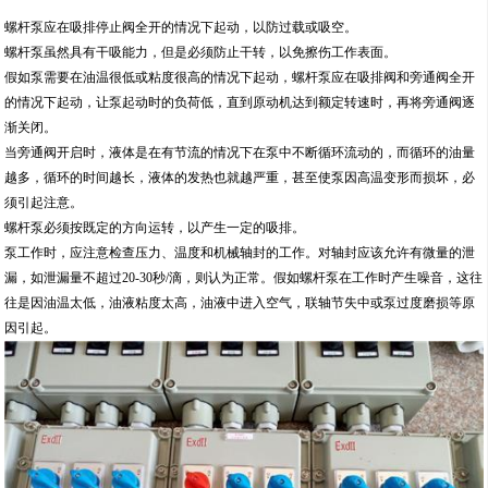
螺杆泵应在吸排停止阀全开的情况下起动，以防过载或吸空。
螺杆泵虽然具有干吸能力，但是必须防止干转，以免擦伤工作表面。
假如泵需要在油温很低或粘度很高的情况下起动，螺杆泵应在吸排阀和旁通阀全开
的情况下起动，让泵起动时的负荷低，直到原动机达到额定转速时，再将旁通阀逐
渐关闭。
当旁通阀开启时，液体是在有节流的情况下在泵中不断循环流动的，而循环的油量
越多，循环的时间越长，液体的发热也就越严重，甚至使泵因高温变形而损坏，必
须引起注意。
螺杆泵必须按既定的方向运转，以产生一定的吸排。
泵工作时，应注意检查压力、温度和机械轴封的工作。对轴封应该允许有微量的泄
漏，如泄漏量不超过20-30秒/滴，则认为正常。假如螺杆泵在工作时产生噪音，这往
往是因油温太低，油液粘度太高，油液中进入空气，联轴节失中或泵过度磨损等原
因引起。