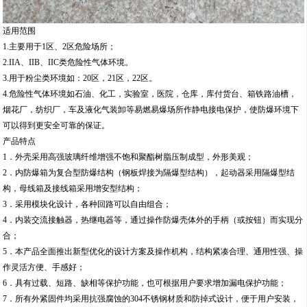
适用范围
1.主要用于1区、2区危险场所；
2.IIA、IIB、IIC类危险性气体环境。
3.用于粉尘类环境如：20区，21区，22区。
4.危险性气体环境如石油、化工，实验室，医院，仓库，库付货台、箱铁路油槽，
烟花厂，纺织厂，车及液化气装卸等易燃易爆场所作静电接电保护，使防爆环境下
可以得到更安全可靠的保证。
产品特点
1．外壳采用高强玻璃纤维增强不饱和聚酯树脂压制成型，外形美观；
2．内防爆箱为复合型防爆结构（钢板焊接为隔爆型结构），起动器采用隔爆型结
构，母线箱及接线箱采用增安型结构；
3．采用模块化设计，各种回路可以自由组合；
4．内装交流接触器，热继电器等，通过操作防爆壳体外的手柄（或按钮）而实现分
合；
5．本产品全面推出新型优化的设计方案及操作机构，结构紧凑合理、通用性强、操
作灵活方便、手感好；
6．具有过载、短路、缺相等保护功能，也可根据用户要求增加漏电保护功能；
7．所有外紧固件均采用抗强腐蚀的304不锈钢材质和防掉式设计，便于用户安装，