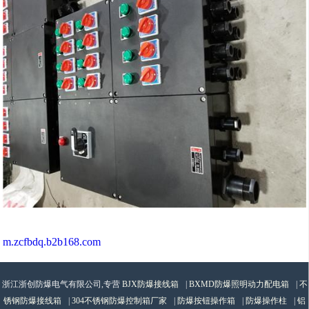
m.zcfbdq.b2b168.com
浙江浙创防爆电气有限公司,专营
BJX防爆接线箱
|
BXMD防爆照明动力配电箱
|
不
锈钢防爆接线箱
|
304不锈钢防爆控制箱厂家
|
防爆按钮操作箱
|
防爆操作柱
|
铝