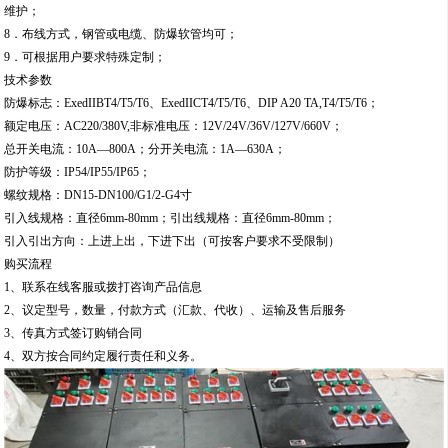
维护；
8．布线方式，钢管或电缆、防爆软管均可；
9．可根据用户要求特殊定制；
技术参数
防爆标志：ExedIIBT4/T5/T6、ExedIICT4/T5/T6、DIP A20 TA,T4/T5/T6；
额定电压：AC220/380V,非标准电压：12V/24V/36V/127V/660V；
总开关电流：10A—800A；分开关电流：1A—630A；
防护等级：IP54/IP55/IP65；
螺纹规格：DN15-DN100/G1/2-G4寸
引入线规格：直径6mm-80mm；引出线规格：直径6mm-80mm；
引入引出方向：上进上出，下进下出（可按客户要求不受限制）
购买流程
1、联系在线客服或拨打咨询产品信息
2、议定型号，数量，付款方式（汇款、代收）、运输及售后服务
3、传真方式签订购销合同
4、双方按合同约定履行责任和义务。