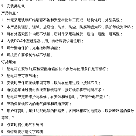
5、安装类别:Ⅱ。
产品特点：
1、外壳采用玻璃纤维增强不饱和聚酯树脂加工而成，结构轻巧，外型美观；
2、本产品抗强酸、强碱、盐腐蚀，防水、防尘、防腐等级为F2，防护等级为IP65；
3、所有外露紧固件均用不锈钢，密封件采用硅橡胶，耐油、耐酸、耐高温；
4、内装DZ47小型断路器，用户有特殊要求请注明；
5、可带漏电保护，光电控制等功能；
6、可按用户要求制作成不锈钢。
订货须知
1、配电箱在安装前,应检查配电箱的技术参数与使用条件是否相符；
2、配电箱应可靠节地；
3、安装时应保证接线牢固可靠，以防在使用过程中接触不良；
4、电缆必须通过密封圈接至接线端子，接好线后将密封圈压紧；
5、配电箱应定期维护与检修，在安装和维修时，"严禁带电开盖！"；
6、应确保接线腔内的电气间隙和爬电距离；
7、用户订货时，须注明配电箱的回路数，各回路相应的电流数，以及断路器的极数
等等。?
8、必要时提供电气系统图。
9、有特殊要求请文字说明。