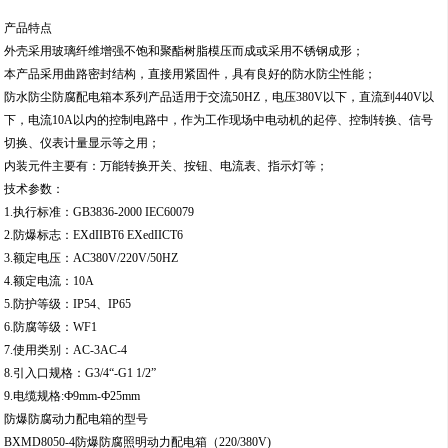
产品特点
外壳采用玻璃纤维增强不饱和聚酯树脂模压而成或采用不锈钢成形；
本产品采用曲路密封结构，直接用紧固件，具有良好的防水防尘性能；
防水防尘防腐配电箱本系列产品适用于交流50HZ，电压380V以下，直流到440V以
下，电流10A以内的控制电路中，作为工作现场中电动机的起停、控制转换、信号
切换、仪表计量显示等之用；
内装元件主要有：万能转换开关、按钮、电流表、指示灯等；
技术参数：
1.执行标准：GB3836-2000 IEC60079
2.防爆标志：EXdIIBT6 EXedIICT6
3.额定电压：AC380V/220V/50HZ
4.额定电流：10A
5.防护等级：IP54、IP65
6.防腐等级：WF1
7.使用类别：AC-3AC-4
8.引入口规格：G3/4“-G1 1/2”
9.电缆规格:Ф9mm-Ф25mm
防爆防腐动力配电箱的型号
BXMD8050-4防爆防腐照明动力配电箱（220/380V)