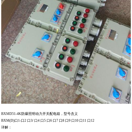
BXMD51-4K防爆照明动力开关配电箱，型号含义
BXM(D)口1-口2 口3/ 口4 口5 口6 口7 口8 口9 口10 口11 口12
详解：