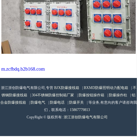
m.zcfbdq.b2b168.com
浙江浙创防爆电气有限公司,专营
BJX防爆接线箱
|
BXMD防爆照明动力配电箱
|
不
锈钢防爆接线箱
|
304不锈钢防爆控制箱厂家
|
防爆按钮操作箱
|
防爆操作柱
|
铝
合金防爆接线箱
|
防爆电气
|
防爆电话
|
防爆开关
| 等业务,有意向的客户请咨询我
们，联系电话：
15867779813
CopyRight © 版权所有:
浙江浙创防爆电气有限公司