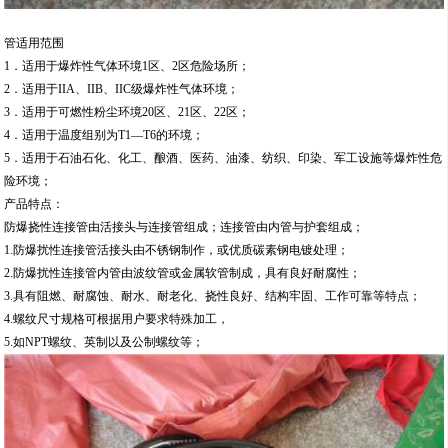
管适用范围
1．适用于爆炸性气体环境1区、2区危险场所；
2．适用于IIA、IIB、IIC级爆炸性气体环境；
3．适用于可燃性粉尘环境20区、21区、22区；
4．适用于温度组别为T1—T6的环境；
5．适用于石油石化、化工、酿酒、医药、油漆、纺织、印染、军工设施等爆炸性危
险环境；
产品特点：
防爆挠性连接管由活接头与连接管组成；连接管由内管与护套组成；
1.防爆扰性连接管活接头由不锈钢制作，或优质碳素钢电镀处理；
2.防爆扰性连接管内管由波纹管或金属软管制成，具有良好耐腐性；
3.具有阻燃、耐腐蚀、耐水、耐老化、挠性良好、结构牢固、工作可靠等特点；
4.螺纹尺寸规格可根据用户要求特殊加工，
5.如NPT螺纹、英制以及公制螺纹等；