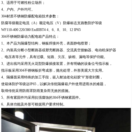
3、适用于可燃性粉尘场所；
4、户内、户外均可。
304材质不锈钢防爆配电箱技术参数：
防腐等级额定电流（A）额定电压（V）防爆标志支路数防护等级
WF110-400 220/380 ExdIIBT4 4、6、8、10、12 IP65
304不锈钢防爆动力配电箱产品特点：
1、本产品为隔爆型结构，钢板焊接外壳，表面静电喷塑；
2、内装高分断小型断路器或塑壳断路器、交流真空接触器、电动机保护器
、电压表等元件，具有过载、短路、欠压、缺相、漏电等保护功能。
3、进出线均采用无火花型防爆插接装置，并有明确的设备位号指示板，
指示板采用304不锈钢板折弯成形，抛光处理，外形美观大方实用。
4、隔爆面采用特殊的加工手段，嵌入耐油老化硅胶“0”形密封圈，
使箱体防护等级达IP65，以解决传统隔爆箱户外使用进雨水的难题，
取缔传统采用防雨罩防雨复杂而无效的措施。
5、所有紧固件均采用抗强腐蚀的304不锈钢紧固件。
6、具体功能及外形可根据用户要求特制。