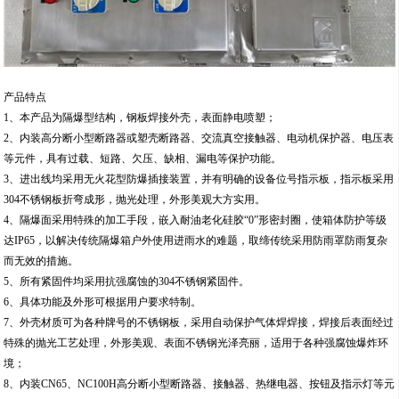
产品特点
1、本产品为隔爆型结构，钢板焊接外壳，表面静电喷塑；
2、内装高分断小型断路器或塑壳断路器、交流真空接触器、电动机保护器、电压表
等元件，具有过载、短路、欠压、缺相、漏电等保护功能。
3、进出线均采用无火花型防爆插接装置，并有明确的设备位号指示板，指示板采用
304不锈钢板折弯成形，抛光处理，外形美观大方实用。
4、隔爆面采用特殊的加工手段，嵌入耐油老化硅胶“0”形密封圈，使箱体防护等级
达IP65，以解决传统隔爆箱户外使用进雨水的难题，取缔传统采用防雨罩防雨复杂
而无效的措施。
5、所有紧固件均采用抗强腐蚀的304不锈钢紧固件。
6、具体功能及外形可根据用户要求特制。
7、外壳材质可为各种牌号的不锈钢板，采用自动保护气体焊焊接，焊接后表面经过
特殊的抛光工艺处理，外形美观、表面不锈钢光泽亮丽，适用于各种强腐蚀爆炸环
境；
8、内装CN65、NC100H高分断小型断路器、接触器、热继电器、按钮及指示灯等元