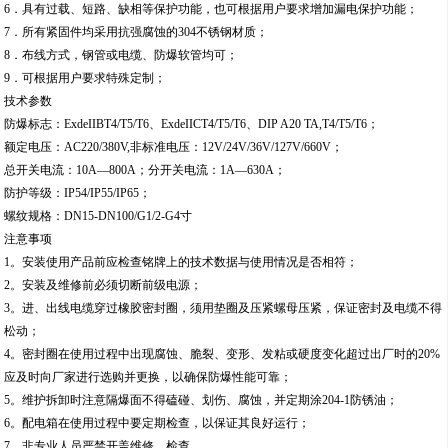
6．具有过载、短路、缺相等保护功能，也可根据用户要求增加漏电保护功能；
7．所有紧固件均采用抗强腐蚀的304不锈钢材质；
8．布线方式，钢管或电缆、防爆软管均可；
9．可根据用户要求特殊定制；
技术参数
防爆标志：ExdeIIBT4/T5/T6、ExdeIICT4/T5/T6、DIP A20 TA,T4/T5/T6；
额定电压：AC220/380V,非标准电压：12V/24V/36V/127V/660V；
总开关电流：10A—800A；分开关电流：1A—630A；
防护等级：IP54/IP55/IP65；
螺纹规格：DN15-DN100/G1/2-G4寸
注意事项
1。安装使用产品前应检查铭牌上的技术数据与使用情况是否相符；
2。安装及维修前必须切断前级电源；
3。进、出线电缆穿过橡胶密封圈，须用垫圈及压紧螺母压紧，保证密封及电缆不得
松动；
4。密封圈在使用过程中出现腐蚀、脆裂、变形、发粘或硬度变化超过出厂时的20%
应及时向厂家进行选购并更换，以确保防爆性能可靠；
5。维护拆卸时注意隔爆面不得磕碰、划伤、腐蚀，并定期涂204-1防锈油；
6。配电箱在使用过程中要定期检查，以保证其良好运行；
7。非专业人员严禁开盖维修、检查。