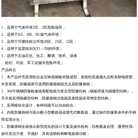
1．适用于气体环境1区、2区危险场所；
2．适用于IIA、IIB、IIC级气体环境；
3．适用于可燃性粉尘环境20区、21区、22区；
4．适用于温度组别为T1—T6的环境；
5．适用于石油石化、化工、酿酒、医药、油漆
、纺织、印染、军工设施等危险环境；
产品特点
1．本产品外壳采用铝合金压铸或钢板焊接成型，表面经高速抛丸后粉末静电喷塑，
外形美观，防爆插座可选用防爆插销或无火花防爆插销；
2．304不锈钢防爆检修插座配电箱为复合型防爆结构（钢板焊接为隔爆型结构），
开关箱采用隔爆型结构，防爆插销过线箱及接线箱采用增安型结构；
3．采用模块化设计，各种回路可以自由组合；
4．内装防爆插销与高分断小型断路器或塑壳式断路器，通过操作防爆客体外的手柄
而实现分合；
5．防爆插销全面推出新型优化的设计方案及操作机构，结构紧凑合理、通用性强、
操作灵活方便、手感好，具有连锁机构断电拔插功能；