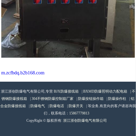
m.zcfbdq.b2b168.com
浙江浙创防爆电气有限公司,专营
BJX防爆接线箱
|
BXMD防爆照明动力配电箱
|
不
锈钢防爆接线箱
|
304不锈钢防爆控制箱厂家
|
防爆按钮操作箱
|
防爆操作柱
|
铝
合金防爆接线箱
|
防爆电气
|
防爆电话
|
防爆开关
| 等业务,有意向的客户请咨询我
们，联系电话：
15867779813
CopyRight © 版权所有:
浙江浙创防爆电气有限公司