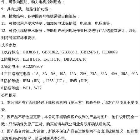
件，可作为照明、动力电机控制用途；
9、具有过载、短路保护功能；
10、模块结构，各种回路可根据需要自由组装；
11、可根据用户要求特制，如加装电泳保护器、电流表、电压表等；
12、可提供现场技术服务，帮助用户根据现场作业环境进行产品选型或设计，以达
到符号国家标准要求。
技术参数
1.执行标准：GB3836.1、GB3836.2、GB3836.3、GB12476.1、IEC60079
2.防爆标志：Exd II BT6、Exd II CT6、DIPA20TA,T6
3.额定电压：AC220/380V
4.主回路额定电流：1A、3A、5A、10A、15A、20A、25A、32A、40A、50A、60A
5.防护等级：IP54（IIB）、IP55（IIC）、IP65（DIP）
6.防腐等级：WF1、WF2
公司提示
1、本公司所有产品都经过正规检验机构（第三方）检验合格，请对产品质量不要质
疑。
2、因产品不断改型更新，本公司不能确保客户收到的产品与图片、附件说明完全一
致；只能确保为原厂正货。购买前请与我公司业务联系确认后购买。
3、因产品交付第三方运输，所以不保证产品在运输期间不会出现破损情况，如到货
后发现有破损情况，请及时联系本公司。