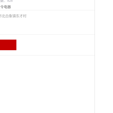
览数：828
主令电器
市北白象镇东才村