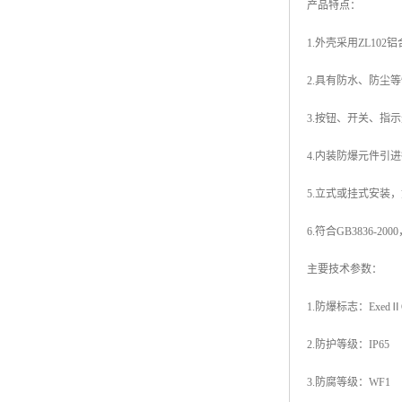
产品特点：
1.外壳采用ZL1
2.具有防水、防尘
3.按钮、开关、指
4.内装防爆元件引
5.立式或挂式安装
6.符合GB3836-20
主要技术参数：
1.防爆标志：ExedⅡ
2.防护等级：IP65
3.防腐等级：WF1