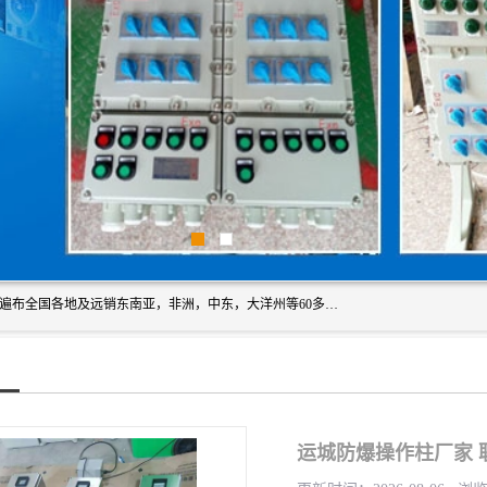
浙创防爆公司产品得到了 国内外广大用户的青眯，销售网络遍布全国各地及远销东南亚，非洲，中东，大洋州等60多个国家和地区，并初步建立起以中国大陆为总部的全球营销体系。 专业生产：防爆电气，BXMD系列防爆照明动力配电箱，BJX防爆接线箱，BKX防爆控制箱，防爆检修电源箱，防爆开关箱，不锈钢防爆箱，201/304/316不锈钢防爆配电箱系列， 防爆防腐系列，防爆防腐操作柱，防爆防腐控制箱 浙创防爆
运城防爆操作柱厂家 