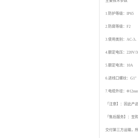
主要技术参数
1.防护等级：IP65
2.防腐等级：F2
3.使用类别：AC-3、
4.额定电压：220V/3
5.额定电流：10A
6.进线口螺纹：G1"
7.电缆外径：Φ12mm
「注意】：因此产品
「售后服务】：至
交付第三方运输，