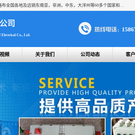
浙创防爆公司产品得到了 国内外广大用户的青眯，销售网络遍布全国各地及远销东南亚，非洲，中东，大洋州等60多个国家和地区，并初步建立起以中国大陆为总部的全球营销体系。 专业生产：防爆电气，BXMD系列防爆照明动力配电箱，BJX防爆接线箱，BKX防爆控制箱，防爆检修电源箱，防爆开关箱，不锈钢防爆箱，201/304/316不锈钢防爆配电箱系列， 防爆防腐系列，防爆防腐操作柱，防爆防腐控制箱 浙创防爆
公司
1586
Electrical Co., Ltd.
视频
关于我们
公司动态
客