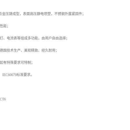
02铝合金压铸成型，表面高压静电喷塑，不锈钢外露紧固件；
等性能；
示灯、电流表等组成多功能，由用户自由选择；
进德国技术生产、美观精致、经久耐用；
，如有特殊要求可特制；
00，IEC60079标准要求。
CT6