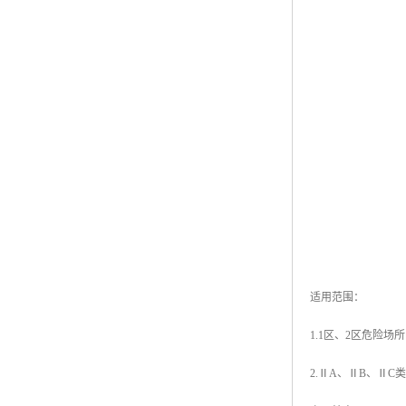
适用范围：
1.1区、2区危险场
2.ⅡA、ⅡB、Ⅱ