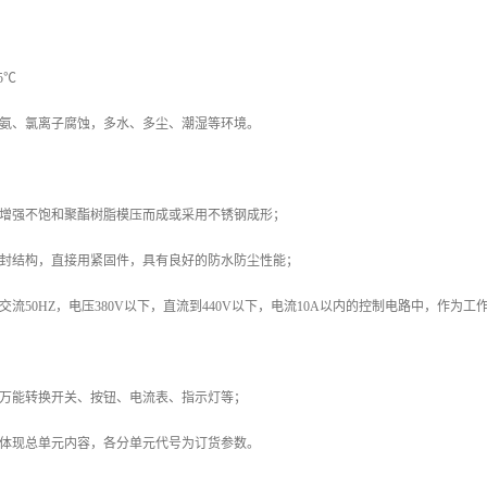
5℃
、氨、氯离子腐蚀，多水、多尘、潮湿等环境。
维增强不饱和聚酯树脂模压而成或采用不锈钢成形；
密封结构，直接用紧固件，具有良好的防水防尘性能；
于交流50HZ，电压380V以下，直流到440V以下，电流10A以内的控制电路中，
：万能转换开关、按钮、电流表、指示灯等；
只体现总单元内容，各分单元代号为订货参数。