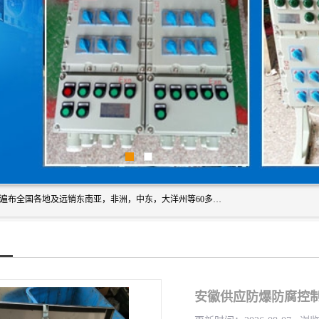
浙创防爆公司产品得到了 国内外广大用户的青眯，销售网络遍布全国各地及远销东南亚，非洲，中东，大洋州等60多个国家和地区，并初步建立起以中国大陆为总部的全球营销体系。 专业生产：防爆电气，BXMD系列防爆照明动力配电箱，BJX防爆接线箱，BKX防爆控制箱，防爆检修电源箱，防爆开关箱，不锈钢防爆箱，201/304/316不锈钢防爆配电箱系列， 防爆防腐系列，防爆防腐操作柱，防爆防腐控制箱 浙创防爆
安徽供应防爆防腐控制