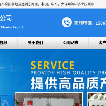
浙创防爆公司产品得到了 国内外广大用户的青眯，销售网络遍布全国各地及远销东南亚，非洲，中东，大洋州等60多个国家和地区，并初步建立起以中国大陆为总部的全球营销体系。 专业生产：防爆电气，BXMD系列防爆照明动力配电箱，BJX防爆接线箱，BKX防爆控制箱，防爆检修电源箱，防爆开关箱，不锈钢防爆箱，201/304/316不锈钢防爆配电箱系列， 防爆防腐系列，防爆防腐操作柱，防爆防腐控制箱 浙创防爆
公司
1586
Electrical Co., Ltd.
视频
关于我们
公司动态
客