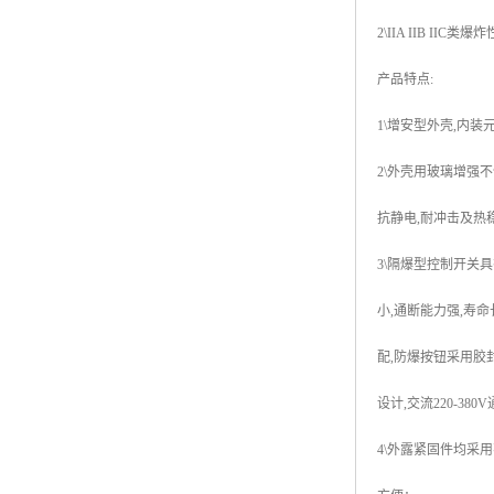
2\IIA IIB IIC
产品特点:
1\增安型外壳,内
2\外壳用玻璃增强
抗静电,耐冲击及热
3\隔爆型控制开关具
小,通断能力强,寿
配,防爆按钮采用胶
设计,交流220-380
4\外露紧固件均采