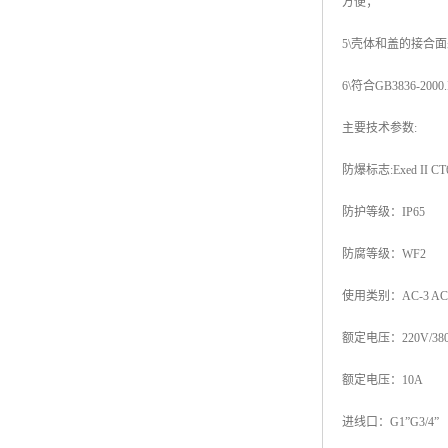
方便；
5\壳体和盖的接合
6\符合GB3836-200
主要技术参数:
防爆标志:Exed II CT
防护等级：IP65
防腐等级：WF2
使用类别：AC-3 AC
额定电压：220V/38
额定电压：10A
进线口：G1”G3/4”