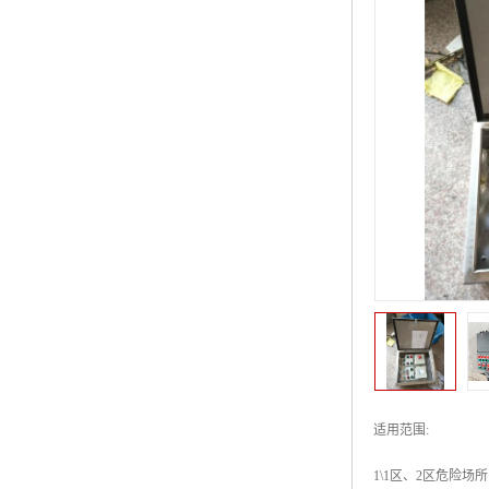
适用范围:
1\1区、2区危险场