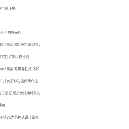
类爆炸性气体环境。
装元件为防爆元件；
不饱和聚酯树脂压制,而腐蚀；
稳定性好等优良性能；
有结构紧凑,可靠性好,体积
命长,并有多种功能供用户选
封工艺,防爆指示灯用特殊的
V通用；
用不锈钢,为防掉式设计维修