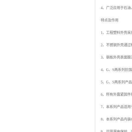
4、广泛应用于石油
特点及作用
1、工程塑料外壳
2、不锈钢外壳通
3、钢板外壳表面酸
4、G、S两系列抗
5、G、S两系列产
6、所有外露紧固
7、本系列产品适用
8、本系列产品内装
9、可带漏电保护，