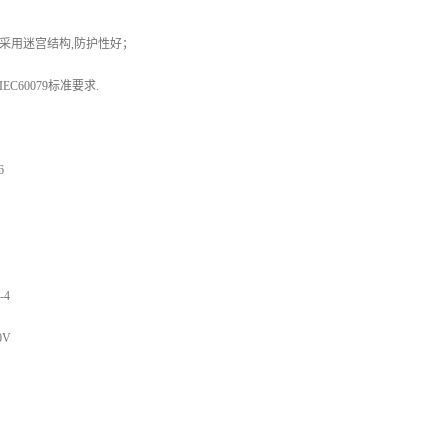
面采用迷宫结构,防护性好；
0.IEC60079标准要求.
6
-4
0V