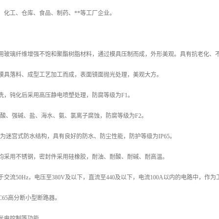
、化工、仓库、食品、制药、**等工厂企业。
采用玻璃纤维增强不饱和聚酯树脂材料，通过模具压制而成，外形美观。具有抗老化、
过模具落料、成型工艺加工而成，表面镜面抛光处理，美观大方。
洗，钝化后采用高压静电喷塑处理，防腐等级为F1。
强酸、强碱、盐、海水、氨、氯离子腐蚀，防腐等级为F2。
品为迷宫式防水结构，具有良好的防水、防尘性能，防护等级为IP65。
件均采用不锈钢，密封件采用硅橡胶，耐油、耐酸、耐碱、耐高温。
于交流50Hz，电压至380V及以下，直流至440及以下，电流100A以内的电路中，
C65高分断小型断路器。
光电控制等功能。