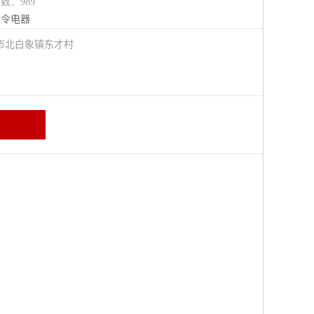
览数：989
主令电器
市北白象镇东才村