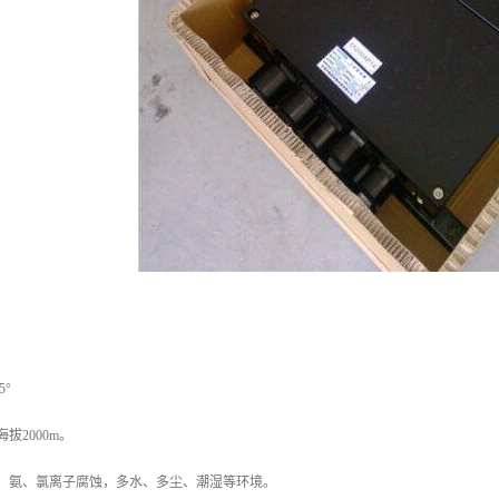
5°
拔2000m。
盐、氨、氯离子腐蚀，多水、多尘、潮湿等环境。