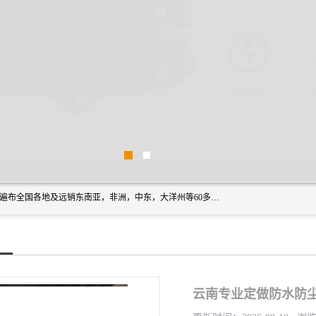
浙创防爆公司产品得到了 国内外广大用户的青眯，销售网络遍布全国各地及远销东南亚，非洲，中东，大洋州等60多个国家和地区，并初步建立起以中国大陆为总部的全球营销体系。 专业生产：防爆电气，BXMD系列防爆照明动力配电箱，BJX防爆接线箱，BKX防爆控制箱，防爆检修电源箱，防爆开关箱，不锈钢防爆箱，201/304/316不锈钢防爆配电箱系列， 防爆防腐系列，防爆防腐操作柱，防爆防腐控制箱 浙创防爆
云南专业定做防水防尘