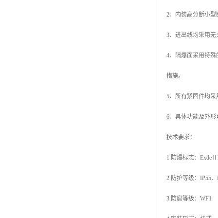
2、内装高分断小
3、进出线均采用无
4、隔爆面采用特殊
措施。
5、所有紧固件均采
6、具体功能及外形
技术要求：
1.防爆标志：ExdeⅡB
2.防护等级：IP55、I
3.防腐等级：WF1