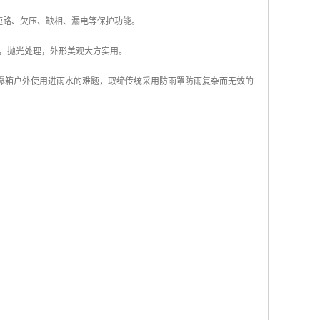
短路、欠压、缺相、漏电等保护功能。
形，抛光处理，外形美观大方实用。
统隔爆箱户外使用进雨水的难题，取缔传统采用防雨罩防雨复杂而无效的