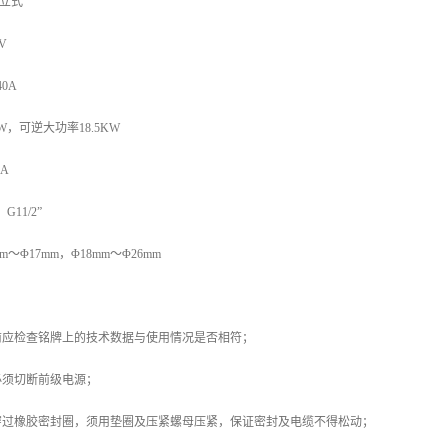
、立式
V
0A
W，可逆大功率18.5KW
0A
G11/2”
m～Φ17mm，Φ18mm～Φ26mm
前应检查铭牌上的技术数据与使用情况是否相符；
必须切断前级电源；
穿过橡胶密封圈，须用垫圈及压紧螺母压紧，保证密封及电缆不得松动；