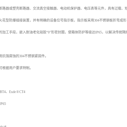
型断路器或塑壳断路器、交流真空接触器、电动机保护器、电压表等元件，具有过载、
火花型防爆插接装置，并有明确的设备位号指示板，指示板采用304不锈钢板折弯成
的加工手段，嵌入耐油老化硅胶“0”形密封圈，使箱体防护等级达IP65，以解决传
用抗强腐蚀的304不锈钢紧固件。
可根据用户要求特制。
T4、ExdeⅡCT4
P65