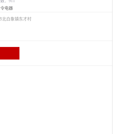
览数：911
主令电器
市北白象镇东才村