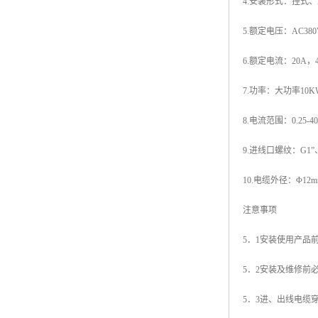
4.安装形式：挂式
5.额定电压：AC380
6.额定电流：20A，4
7.功率：大功率10K
8.电流范围：0.25-4
9.进线口螺纹：G1”、
10.电缆外径：Φ12m
注意事项
5．1安装使用产品
5．2安装及维修前
5．3进、出线电缆