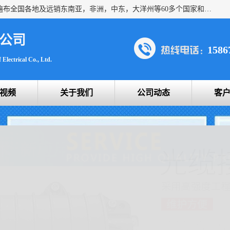
浙创防爆公司产品得到了 国内外广大用户的青眯，销售网络遍布全国各地及远销东南亚，非洲，中东，大洋州等60多个国家和地区，并初步建立起以中国大陆为总部的全球营销体系。 专业生产：防爆电气，BXMD系列防爆照明动力配电箱，BJX防爆接线箱，BKX防爆控制箱，防爆检修电源箱，防爆开关箱，不锈钢防爆箱，201/304/316不锈钢防爆配电箱系列， 防爆防腐系列，防爆防腐操作柱，防爆防腐控制箱 浙创防爆
公司
1586
Electrical Co., Ltd.
视频
关于我们
公司动态
客