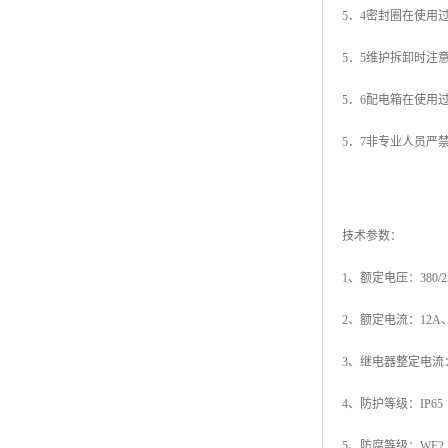
5．4密封圈在使用
5．5维护拆卸时注
5．6配电箱在使用
5．7非专业人员严
技术参数：
1、额定电压：380/2
2、额定电流：12A、
3、继电器整定电流：0.2
4、防护等级：IP65
5、防腐等级：WF2