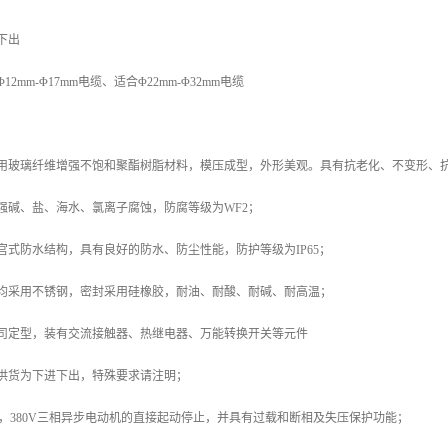
下出
2mm-Φ17mm电缆、适合Φ22mm-Φ32mm电缆
采用玻璃纤维增强不饱和聚酯树脂材料，模压成型，外形美观。具有抗老化、不变形、
强碱、盐、海水、氯离子腐蚀，防腐等级为WF2；
宫式防水结构，具有良好的防水、防尘性能，防护等级为IP65；
件均采用不锈钢，密封采用硅橡胶，耐油、耐酸、耐碱、耐高温；
公司定型，装有交流接触器、热继电器、万能转换开关等元件
供货为下进下出，特殊要求请注明；
Hz，380V三相异步电动机的直接起动停止，并具有过载和断相及失压保护功能；