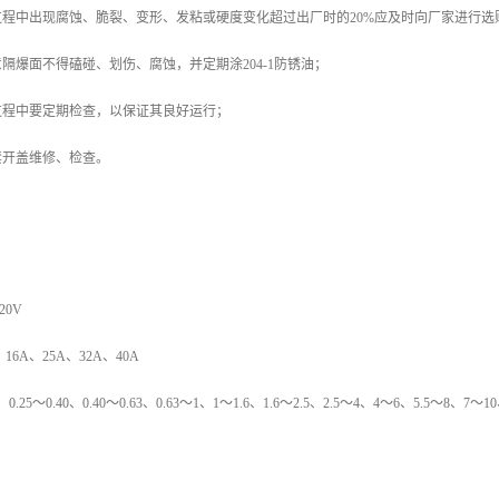
过程中出现腐蚀、脆裂、变形、发粘或硬度变化超过出厂时的20%应及时向厂家进行
意隔爆面不得磕碰、划伤、腐蚀，并定期涂204-1防锈油；
过程中要定期检查，以保证其良好运行；
禁开盖维修、检查。
20V
16A、25A、32A、40A
5～0.40、0.40～0.63、0.63～1、1～1.6、1.6～2.5、2.5～4、4～6、5.5～8、7～1