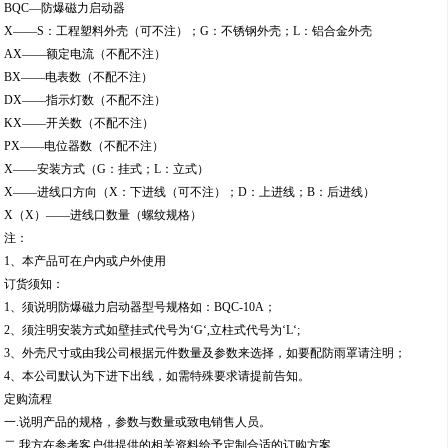
BQC—防爆磁力启动器
X——S：工程塑料外壳（可不注）；G：不锈钢外壳；L：铝合金外壳
AX——额定电流（不配不注）
BX——电表数（不配不注）
DX——指示灯数（不配不注）
KX——开关数（不配不注）
PX——电位器数（不配不注）
X——安装方式（G：挂式；L：立式）
X——进线口方向（X：下进线（可不注）；D：上进线；B：后进线）
X（X）——进线口数量（螺纹规格）
注：
1、本产品可在户内或户外使用
订货须知：
1、须说明防爆磁力启动器型号规格如：BQC-10A；
2、须注明安装方式如壁挂式代号为‘G‘,立柱式代号为‘L‘;
3、外壳尺寸或由我公司根据元件数量及参数来选择，如要配防雨罩请注明；
4、本公司默认为下进下出线，如需特殊要求请提前告知。
定购流程
一.说明产品的规格，参数与数量或致电销售人员。
二.我方在参考客户供提供的相关资料给予定制合适的订购方案