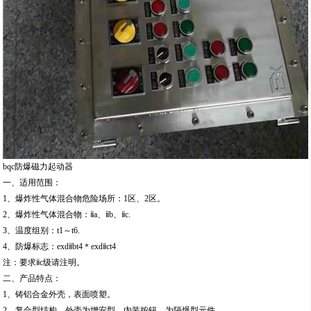
bqc防爆磁力起动器
一、适用范围：
1、爆炸性气体混合物危险场所：1区、2区。
2、爆炸性气体混合物：ⅱa、ⅱb、ⅱc.
3、温度组别：t1～t6.
4、防爆标志：exdⅱbt4＊exdⅱct4
注：要求ⅱc级请注明。
二、产品特点：
1、铸铝合金外壳，表面喷塑。
2、复合型结构，外壳为增安型，内装按钮。为隔爆型元件。