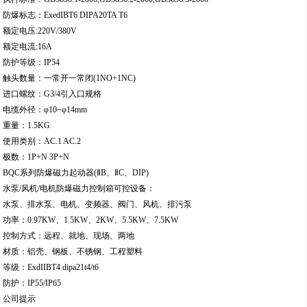
防爆标志：ExedIBT6 DIPA20TA T6
额定电压:220V/380V
额定电流:16A
防护等级：IP54
触头数量：一常开一常闭(1NO+1NC)
进口螺纹：G3/4引入口规格
电缆外径：φ10~φ14mm
重量：1.5KG
使用类别：AC.1 AC.2
极数：1P+N 3P+N
BQC系列防爆磁力起动器(ⅡB、ⅡC、DIP)
水泵/风机/电机防爆磁力控制箱可控设备：
水泵、排水泵、电机、变频器、阀门、风机、排污泵
功率：0.97KW、1.5KW、2KW、5.5KW、7.5KW
控制方式：远程、就地、现场、两地
材质：铝壳、钢板、不锈钢、工程塑料
等级：ExdIIBT4 dipa21t4/t6
防护：IP55/IP65
公司提示