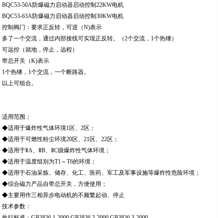
BQC53-50A防爆磁力启动器启动控制22KW电机
BQC53-63A防爆磁力启动器启动控制30KW电机
控制阀门：要求正反转，可逆（N)表示
多了一个交流，通过内部接线可实现正反转。（2个交流，1个热继）
可远控（就地，停止，远程）
带总开关（K)表示
1个热继，1个交流，一个断路器。
以上可组合。
适用范围；
◆适用于爆炸性气体环境1区、2区；
◆适用于可燃性粉尘环境20区、21区、22区；
◆适用于ⅡA、ⅡB、ⅡC级爆炸性气体环境；
◆适用于温度组别为T1～T6的环境；
◆适用于石油采炼、储存、化工、医药、军工及军事设施等爆炸性危险环境；
◆综合磁力产品自带总开关，方便使用；
◆主要用作三相异步电动机的不频繁起动、停止
技术参数：
执行标准：GB3836.1-2000,GB3836.2-2000,GB3836.3-2000