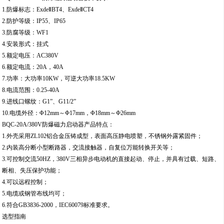
1.防爆标志：ExdeⅡBT4、ExdeⅡCT4
2.防护等级：IP55、IP65
3.防腐等级：WF1
4.安装形式：挂式
5.额定电压：AC380V
6.额定电流：20A，40A
7.功率：大功率10KW，可逆大功率18.5KW
8.电流范围：0.25-40A
9.进线口螺纹：G1”、G11/2”
10.电缆外径：Φ12mm～Φ17mm，Φ18mm～Φ26mm
BQC-20A/380V防爆磁力启动器产品特点：
1.外壳采用ZL102铝合金压铸成型，表面高压静电喷塑，不锈钢外露紧固件；
2.内装高分断小型断路器，交流接触器，自复位万能转换开关等；
3.可控制交流50HZ，380V三相异步电动机的直接起动、停止，并具有过载、短路、
断相、失压保护功能；
4.可以远程控制；
5.电缆或钢管布线均可；
6.符合GB3836-2000，IEC60079标准要求。
选型指南