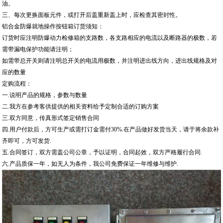
油。
三、每次更换面板元件，或打开后盖重新盖上时，应检查其密封性。
铝合金防爆就地操作按钮箱订货须知：
订货时应注明防爆动力检修箱的支路数，各支路相应的电流以及断路器的极数，若
需带漏电保护功能请注明；
如需带总开关则请注明总开关的电流用极数，并注明进出线方向，进出线规格及对
应的数量
定购流程：
一.说明产品的规格，参数与数量
二.我方在参考客供提供的相关资料给予定制合适的订购方案
三.双方同意，传真形式签定销售合同
四.用户付款后，方可生产或需打订金需付30%.在产品做好发货当天，请于将余款补
齐即可，方可发货.
五.合同签订，双方需盖公司公章，予以证明，合同起效，双方严格履行合同.
六.产品质保一年，如无人为条件，我公司免费保证一年维修与维护.