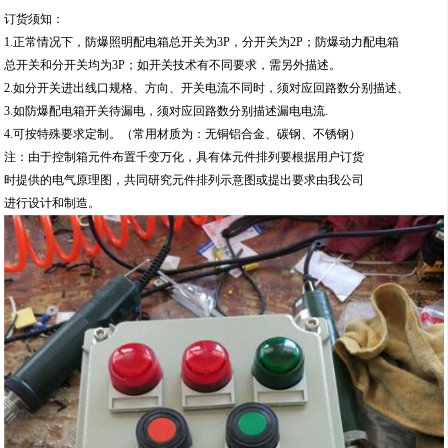
订货须知：
1.正常情况下，防爆照明配电箱总开关为3P，分开关为2P；防爆动力配电箱
总开关和分开关均为3P；如开关技术有不同要求，需另外描述。
2.如分开关进出线口规格、方向、开关电流不同时，须对应回路数分别描述、
3.如防爆配电箱开关待漏电，须对应回路数分别描述漏电电流.
4.可按特殊要求定制。（常用材质为：无铜铝合金、碳钢、不锈钢）
注：由于控制箱元件布置千变万化，具有体元件排列要根据用户订货
时提供的电气原理图，共同研究元件排列示意图或提出要求由我公司
进行设计和制造。