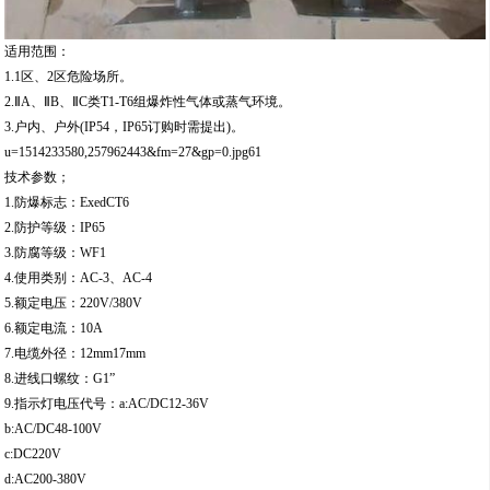
适用范围：
1.1区、2区危险场所。
2.ⅡA、ⅡB、ⅡC类T1-T6组爆炸性气体或蒸气环境。
3.户内、户外(IP54，IP65订购时需提出)。
u=1514233580,257962443&fm=27&gp=0.jpg61
技术参数；
1.防爆标志：ExedCT6
2.防护等级：IP65
3.防腐等级：WF1
4.使用类别：AC-3、AC-4
5.额定电压：220V/380V
6.额定电流：10A
7.电缆外径：12mm17mm
8.进线口螺纹：G1”
9.指示灯电压代号：a:AC/DC12-36V
b:AC/DC48-100V
c:DC220V
d:AC200-380V