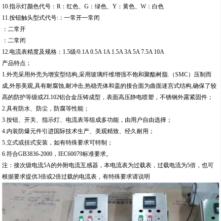
10.指示灯颜色代号：R：红色、G：绿色、Y：黄色、W：白色
11.按钮触头型式代号:：一常开一常闭
：二常开
：二常闭
12.电流表精度及规格：1.5级/0.1A 0.5A 1A 1.5A 3A 5A 7.5A 10A
产品特点；
1.外壳采用外壳为增安型结构,采用玻璃纤维增强不饱和聚酯树脂.（SMC）压制而
成,外形美观,具有耐腐蚀,耐冲击,热稳壳体和盖的接合面为曲面迷宫式结构,确保了较
高的防护等级或ZL102铝合金压铸成型，表面高压静电喷塑，不锈钢外露紧固件；
2.具有防水、防尘，防腐等性能；
3.按钮、开关、指示灯、电流表等组成多功能，由用户自由选择；
4.内装防爆元件引进国际技术生产、美观精致、经久耐用；
5.立式或挂式安装，如有特殊要求可特制；
6.符合GB3836-2000，IEC60079标准要求。
注：接次级电流5A的外附电流互感器，本电流表为过载表，过载电流为5倍，也可
根据要求提供3倍或2倍过载的电流表，有特殊要求请说明