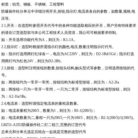
材质：铝壳、钢板、不锈钢、工程塑料
防爆操作柱分单元中详细注明开关,按钮,指示灯,电流表各自的参数，如数量,规格,电
压等。
2.1,开关：在选型时参照开关代号中的各种功能选取相应的开关，用户另有特殊要求
的请在订货选型前与本公司工程技术人员澄清，我公司可根据要求特制。
如：开关选用功能代号为A，则注为：K1-1A。
2.2,指示灯：选型时根据所需指示灯的颜色,电压,数量注明指示灯代号。
如：指示灯选用两灯红绿各一，电压为AC220V，则注为：D2-1Rd/1Gd；指示灯选
用两灯均为红色24V，则注为D2-2Rb。
2.3,按钮：选型时注明按钮的数量,按钮头结构,触头型式等参数，注明选用按钮的代
号。
如：两按钮均为一常开一常闭，按钮结构为标准型按钮，则注为：A2-2Ⅰa
如：两按钮一只为一常开一常闭，一只为二常开，按钮结构为标准型按钮，则注
为：A2-1Ⅰa/1Ⅱa。
2.4,电流表：选型时请指定电流表的量程及数量。
如：电流表量程为200/5，数量为1，则注为：B1-1(200/5)；
如：电流表数量为二,量程一只为200/5,一只为100/5，则注为：B2-1(200/5)/1(100/5)。
LBZ51-A2D2防爆操作柱二灯二钮三,完整的订货代号
总单元和分单元选定后组合一起就是完整的选型代号