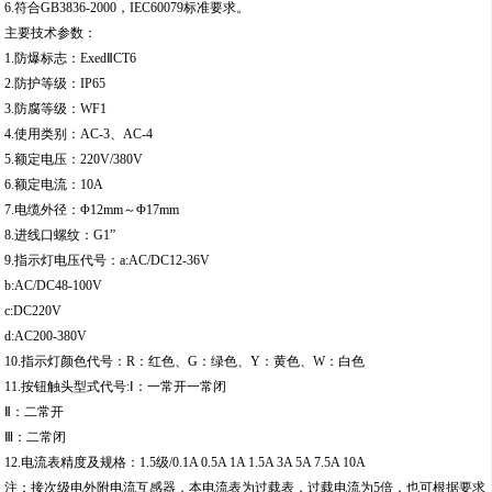
6.符合GB3836-2000，IEC60079标准要求。
主要技术参数：
1.防爆标志：ExedⅡCT6
2.防护等级：IP65
3.防腐等级：WF1
4.使用类别：AC-3、AC-4
5.额定电压：220V/380V
6.额定电流：10A
7.电缆外径：Φ12mm～Φ17mm
8.进线口螺纹：G1”
9.指示灯电压代号：a:AC/DC12-36V
b:AC/DC48-100V
c:DC220V
d:AC200-380V
10.指示灯颜色代号：R：红色、G：绿色、Y：黄色、W：白色
11.按钮触头型式代号:Ⅰ：一常开一常闭
Ⅱ：二常开
Ⅲ：二常闭
12.电流表精度及规格：1.5级/0.1A 0.5A 1A 1.5A 3A 5A 7.5A 10A
注：接次级电外附电流互感器，本电流表为过载表，过载电流为5倍，也可根据要求