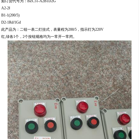
如订货代号为：BZC51-A2B1D2G
A2-2Ⅰ
B1-1(200/5)
D2-1Rd/1Gd
此产品为：二钮一表二灯挂式，表量程为200/5，指示灯为220V
红,绿各1个，2个按钮规格均为一常开一常闭。