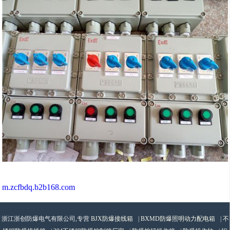
m.zcfbdq.b2b168.com
浙江浙创防爆电气有限公司,专营
BJX防爆接线箱
|
BXMD防爆照明动力配电箱
|
不