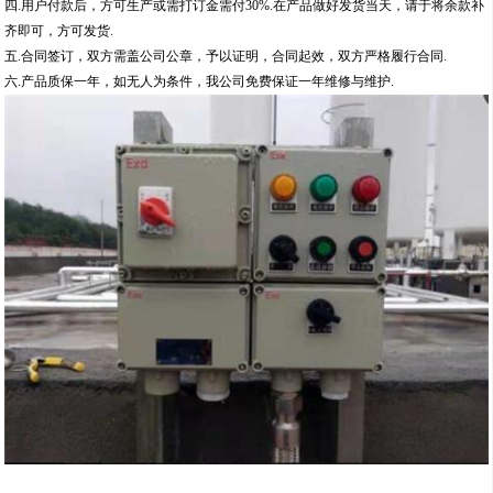
四.用户付款后，方可生产或需打订金需付30%.在产品做好发货当天，请于将余款补
齐即可，方可发货.
五.合同签订，双方需盖公司公章，予以证明，合同起效，双方严格履行合同.
六.产品质保一年，如无人为条件，我公司免费保证一年维修与维护.