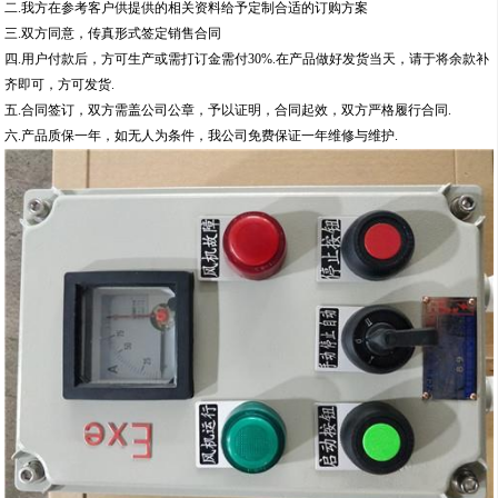
6.可根据用户要求特殊定制；
技术参数
防爆标志：EXdIIBT4/T5/T6、ExdIICT4/T5/T6、DIP A20 TA，T4/T5/T6；
额定电压：AC220，其他电压：12V/24V/36V/127V
仪表外形尺寸：按客户要求；
防护等级：IP54/IP55/IP65；
螺纹规格：DN15-DN100/G1/2-G4寸
引入线规格：直径6mm-80mm；引出线规格：直径6mm-80mm；
引入引出方向：上进上出，下进下出（可按客户要求不受限制）
定购流程
一.说明产品的规格，参数与数量或致电销售人员。
二.我方在参考客户供提供的相关资料给予定制合适的订购方案
三.双方同意，传真形式签定销售合同
四.用户付款后，方可生产或需打订金需付30%.在产品做好发货当天，请于将余款补
齐即可，方可发货.
五.合同签订，双方需盖公司公章，予以证明，合同起效，双方严格履行合同.
六.产品质保一年，如无人为条件，我公司免费保证一年维修与维护.