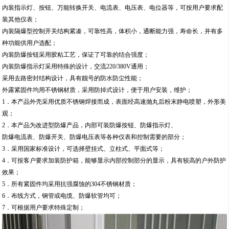
F2为防强腐，户外增加防雨罩
水泥厂机旁防爆操作柱适用环境
适用于性气体环境1区、2区；
适用于ⅡA、ⅡB、IIC级性气体环境；
适用于温度组别为T1~T6的环境；
广泛用于电气控制电路中；
方案多样，可根据用户提供的电气系统图进行生产。
产品特点
产品为增安型外壳内装防爆元件；
内装指示灯、按钮、万能转换开关、电流表、电压表、电位器等，可按用户要求配
装其他仪表；
内装隔爆型控制开关结构紧凑，可靠性高，体积小，通断能力强，寿命长，并有多
种功能供用户选配；
内装防爆按钮采用胶粘工艺，保证了可靠的结合强度；
内装防爆指示灯采用特殊的设计，交流220/380V通用；
采用去路密封结构设计，具有靓号的防水防尘性能；
外露紧固件均用不锈钢材质，采用防掉式设计，便于用户安装，维护；