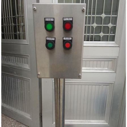
1．本产品外壳采用优质不锈钢焊接而成，表面经高速抛丸后粉末静电喷塑，外形美
观；
2．本产品为改进型防爆产品，内部可装防爆按钮、防爆指示灯、
防爆电流表、防爆开关、防爆电压表等各种仪表和控制需要的部分；
3．采用国家标准设计，可选择壁挂式、立柱式、平面式等；
4．可按客户要求加装防护箱，能够显示内部控制部分的显示，具有较高的户外防护
效果；
5．所有紧固件均采用抗强腐蚀的304不锈钢材质；
6．布线方式，钢管或电缆、防爆软管均可；
7．可根据用户要求特殊定制；