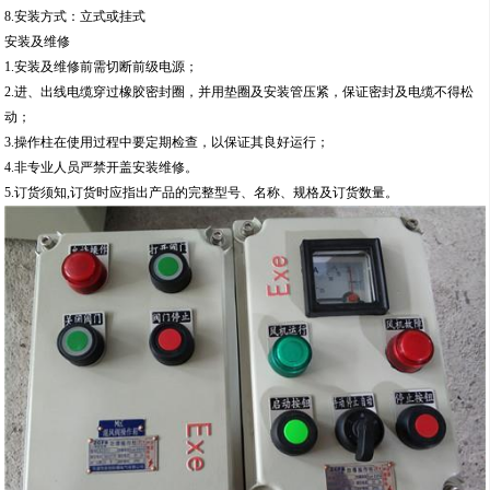
防护等级：IP54 IP55（IP65）
防腐等级：WF1
螺纹规格：DN20/G3/4;
产品特点
1.采用ZL102铝合金压铸成型，表面高压静电喷塑，不锈钢外露紧固件
2.内装万能转换开关、按钮、电流表、指示灯
3.转换开关有30多种功能可由用户自由选择
4.万能开关操纵机构经过优化设计,可以自动找正,能保证转动灵活,无卡滞现象
5.电流表量程由用户指定
6.钢管或电缆布线均可
7.产品出厂铭牌上只体现总单元内容,名分单元代号为订货参数
8.安装方式：立式或挂式
安装及维修
1.安装及维修前需切断前级电源；
2.进、出线电缆穿过橡胶密封圈，并用垫圈及安装管压紧，保证密封及电缆不得松
动；
3.操作柱在使用过程中要定期检查，以保证其良好运行；
4.非专业人员严禁开盖安装维修。
5.订货须知,订货时应指出产品的完整型号、名称、规格及订货数量。