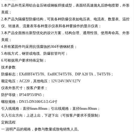
适用范围
1.适用于爆炸性气体环境1区、2区危险场所；
2.适用于IIA、IIB、IIC级爆炸性气体环境；
3.适用于可燃性粉尘环境20区、21区、22区；
4.适用于温度组别为T1-T6的环境；
5.适用于石油石化、化工、酿酒、医药、油漆、纺织、印染、军工设施等爆炸性危
险环境；
产品特点；
1.本产品外壳采用铝合金压铸或钢板焊接成型，表面经高速抛丸后静电喷塑，外形
美观；
2.本产品为隔爆型防爆结构，可装各种防爆仪表如电压表、电流表、数显表、温控
仪、转速表、流量表等各种显示仪表和各种要操作的显示仪表；
3.本产品全面推出新型优化的设计方案，结构合理、通用性强、使用寿命高、外形
美观；
4.所有紧固件均采用抗强腐蚀的304不锈钢材质；
5.布线方式，钢管或电缆、防爆软管均可；