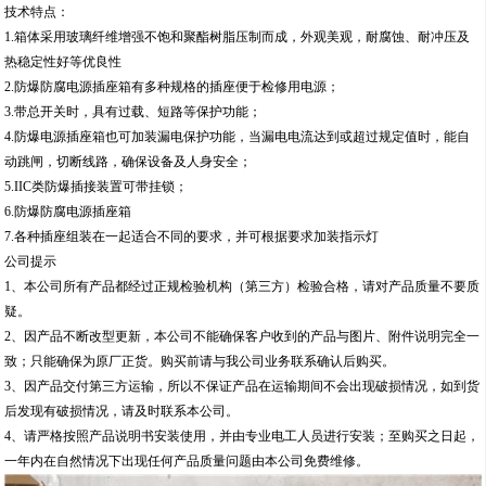
技术特点：
1.箱体采用玻璃纤维增强不饱和聚酯树脂压制而成，外观美观，耐腐蚀、耐冲压及
热稳定性好等优良性
2.防爆防腐电源插座箱有多种规格的插座便于检修用电源；
3.带总开关时，具有过载、短路等保护功能；
4.防爆电源插座箱也可加装漏电保护功能，当漏电电流达到或超过规定值时，能自
动跳闸，切断线路，确保设备及人身安全；
5.IIC类防爆插接装置可带挂锁；
6.防爆防腐电源插座箱
7.各种插座组装在一起适合不同的要求，并可根据要求加装指示灯
公司提示
1、本公司所有产品都经过正规检验机构（第三方）检验合格，请对产品质量不要质
疑。
2、因产品不断改型更新，本公司不能确保客户收到的产品与图片、附件说明完全一
致；只能确保为原厂正货。购买前请与我公司业务联系确认后购买。
3、因产品交付第三方运输，所以不保证产品在运输期间不会出现破损情况，如到货
后发现有破损情况，请及时联系本公司。
4、请严格按照产品说明书安装使用，并由专业电工人员进行安装；至购买之日起，
一年内在自然情况下出现任何产品质量问题由本公司免费维修。