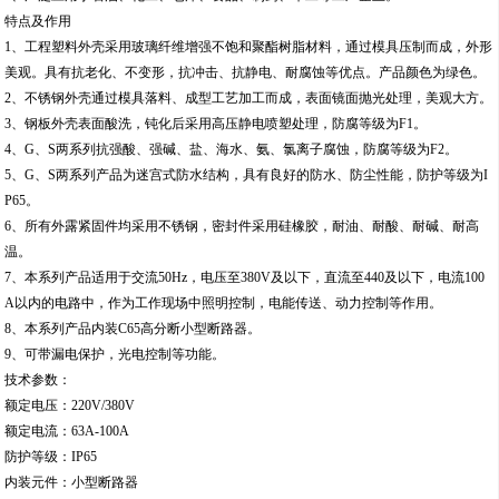
特点及作用
1、工程塑料外壳采用玻璃纤维增强不饱和聚酯树脂材料，通过模具压制而成，外形
美观。具有抗老化、不变形，抗冲击、抗静电、耐腐蚀等优点。产品颜色为绿色。
2、不锈钢外壳通过模具落料、成型工艺加工而成，表面镜面抛光处理，美观大方。
3、钢板外壳表面酸洗，钝化后采用高压静电喷塑处理，防腐等级为F1。
4、G、S两系列抗强酸、强碱、盐、海水、氨、氯离子腐蚀，防腐等级为F2。
5、G、S两系列产品为迷宫式防水结构，具有良好的防水、防尘性能，防护等级为I
P65。
6、所有外露紧固件均采用不锈钢，密封件采用硅橡胶，耐油、耐酸、耐碱、耐高
温。
7、本系列产品适用于交流50Hz，电压至380V及以下，直流至440及以下，电流100
A以内的电路中，作为工作现场中照明控制，电能传送、动力控制等作用。
8、本系列产品内装C65高分断小型断路器。
9、可带漏电保护，光电控制等功能。
技术参数：
额定电压：220V/380V
额定电流：63A-100A
防护等级：IP65
内装元件：小型断路器