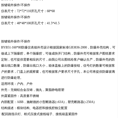
按键箱外操作/不操作
仪表尺寸：72*72*110开孔尺寸：68*68
按键箱外操作/不操作
仪表尺寸：48*48*100开孔尺寸：41.5*41.5
按键箱外操作/不操作
BYB51-160*80防爆仪表箱外壳设计根据国家标准GB3836-2000，防爆外壳结构，可
做成上下隔爆腔，单个隔爆腔，可做成快开门结构，防爆外壳可根据客户图纸要求
定制，也可提供需要相应的尺寸，由我公司出图纸给客户确认生产，防爆外壳的防
爆出线口数量，防爆出线口大小，箱体盖板上的防爆按钮，信号灯的数量可根据客
户的要求，门盖上的观察窗，也可根据客户要求尺寸开孔，本公司将提供防爆玻璃
进行防爆处理。
适用环境：户内、户外
外壳：无铜铝合金压铸，抛丸，聚脂静电喷塑
外露紧固件：高质量不锈钢
内部配置：ABB，施耐德的小型断路器(≤63A)，塑壳断路器(≤250A)
结构描述：模块结构、电器腔和接线腔独立配置
\配回路指示灯、框式压接式接线端子、接线箱盖紧固件