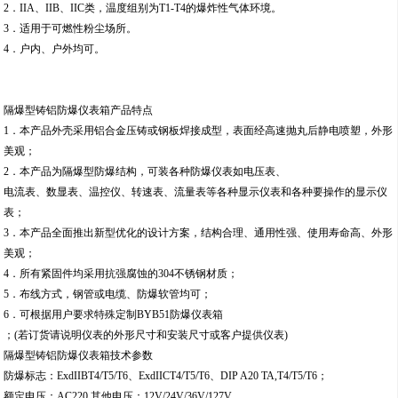
2．IIA、IIB、IIC类，温度组别为T1-T4的爆炸性气体环境。
3．适用于可燃性粉尘场所。
4．户内、户外均可。
隔爆型铸铝防爆仪表箱产品特点
1．本产品外壳采用铝合金压铸或钢板焊接成型，表面经高速抛丸后静电喷塑，外形
美观；
2．本产品为隔爆型防爆结构，可装各种防爆仪表如电压表、
电流表、数显表、温控仪、转速表、流量表等各种显示仪表和各种要操作的显示仪
表；
3．本产品全面推出新型优化的设计方案，结构合理、通用性强、使用寿命高、外形
美观；
4．所有紧固件均采用抗强腐蚀的304不锈钢材质；
5．布线方式，钢管或电缆、防爆软管均可；
6．可根据用户要求特殊定制BYB51防爆仪表箱
；(若订货请说明仪表的外形尺寸和安装尺寸或客户提供仪表)
隔爆型铸铝防爆仪表箱技术参数
防爆标志：ExdIIBT4/T5/T6、ExdIICT4/T5/T6、DIP A20 TA,T4/T5/T6；
额定电压：AC220,其他电压：12V/24V/36V/127V