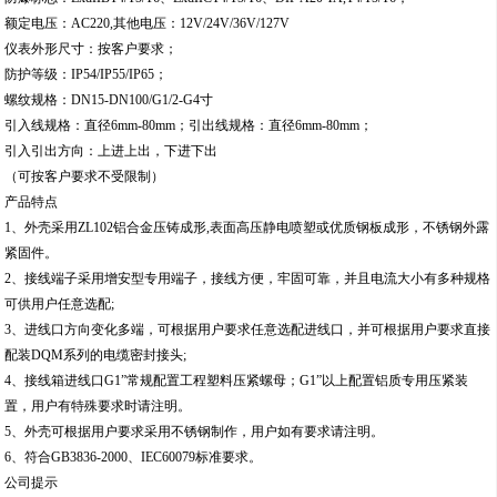
额定电压：AC220,其他电压：12V/24V/36V/127V
仪表外形尺寸：按客户要求；
防护等级：IP54/IP55/IP65；
螺纹规格：DN15-DN100/G1/2-G4寸
引入线规格：直径6mm-80mm；引出线规格：直径6mm-80mm；
引入引出方向：上进上出，下进下出
（可按客户要求不受限制）
产品特点
1、外壳采用ZL102铝合金压铸成形,表面高压静电喷塑或优质钢板成形，不锈钢外露
紧固件。
2、接线端子采用增安型专用端子，接线方便，牢固可靠，并且电流大小有多种规格
可供用户任意选配;
3、进线口方向变化多端，可根据用户要求任意选配进线口，并可根据用户要求直接
配装DQM系列的电缆密封接头;
4、接线箱进线口G1”常规配置工程塑料压紧螺母；G1”以上配置铝质专用压紧装
置，用户有特殊要求时请注明。
5、外壳可根据用户要求采用不锈钢制作，用户如有要求请注明。
6、符合GB3836-2000、IEC60079标准要求。
公司提示