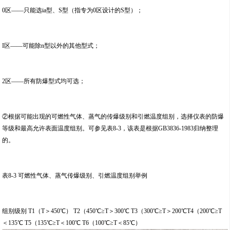
0区——只能选ia型、S型（指专为0区设计的S型）；
I区——可能除n型以外的其他型式；
2区——所有防爆型式均可选；
②根据可能出现的可燃性气体、蒸气的传爆级别和引燃温度组别，选择仪表的防爆
等级和最高允许表面温度组别。可参见表8-3，该表是根据GB3836-1983归纳整理
的。
表8-3 可燃性气体、蒸气传爆级别、引燃温度组别举例
组别级别 T1（T＞450℃） T2（450℃≥T＞300℃ T3（300℃≥T＞200℃T4（200℃≥T
＜135℃ T5（135℃≥T＜100℃ T6（100℃≥T＜85℃）