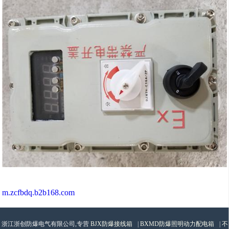
m.zcfbdq.b2b168.com
浙江浙创防爆电气有限公司,专营
BJX防爆接线箱
|
BXMD防爆照明动力配电箱
|
不