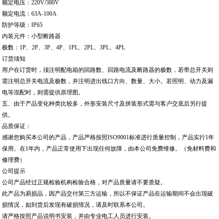
额定电压：220V/380V
额定电流：63A-100A
防护等级：IP65
内装元件：小型断路器
极数：1P、2P、3P、4P、1PL、2PL、3PL、4PL
订货须知
用户在订货时，须注明配电箱的回路数、回路电流及断路器的极数，若带总开关则
需注明总开关电流及极数，并注明进出线口方向、数量、大小。若照明、动力及漏
电等混配时，则需提供原理图。
五、由于产品变化种类比较多，外形安装尺寸及拼装形式需与客户交底后另行提
供。
品质保证：
感谢您购买本公司的产品，产品严格按照ISO9001标准进行质量控制，产品实行1年
保用。在1年内，产品正常使用下出现任何故障，由本公司免费维修。（免材料费和
修理费）
公司提示
公司产品经过正规检验机构检验合格，对产品质量请不要质疑。
此产品为易损品，因产品交付第三方运输，所以不保证产品在运输期间不会出现破
损情况，如到货后发现有破损情况，请及时联系本公司。
请严格按照产品说明书安装，并由专业电工人员进行安装。