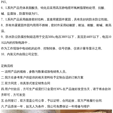
P65。
6、L系列产品壳体表面酸洗、钝化后采用高压静电喷环氧树脂塑粉处理、抗酸、
碱、盐腐蚀，防腐等级为F1。
7、L系列产品采用曲路密封结构，直接用紧固件紧固，具有良好的防水防尘性能。
8、所有外露紧固件固均用用不锈钢，密封件采用硅橡胶，耐油、耐酸、耐碱、耐高
温。
9、防水防尘防腐控制箱适用于交流50Hz,电压380V以下，直流至440V以下，电流10
A以内的控制电路中，
作为工作现场中电动机的起停、控制转换、信号切换、仪表计量等显示之用。
10、内装元件由我公司定型。
定购流程
一.说明产品的规格，参数与数量或致电销售人员。
二.我方在参考客户供提供的相关资料给予定制合适的订购方案
三.双方同意，传真形式签定销售合同
四.用户付款后，方可生产或需打订金需付30%.在产品做好发货当天，请于将余款补
齐即可，方可发货.
五.合同签订，双方需盖公司公章，予以证明，合同起效，双方严格履行合同.
六.产品质保一年，如无人为条件，我公司免费保证一年维修与维护.