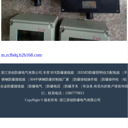
m.zcfbdq.b2b168.com
浙江浙创防爆电气有限公司,专营
BJX防爆接线箱
|
BXMD防爆照明动力配电箱
|
不
锈钢防爆接线箱
|
304不锈钢防爆控制箱厂家
|
防爆按钮操作箱
|
防爆操作柱
|
铝
合金防爆接线箱
|
防爆电气
|
防爆电话
|
防爆开关
| 等业务,有意向的客户请咨询我
们，联系电话：
15867779813
CopyRight © 版权所有:
浙江浙创防爆电气有限公司