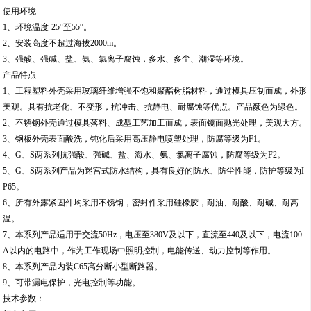
使用环境
1、环境温度-25°至55°。
2、安装高度不超过海拔2000m。
3、强酸、强碱、盐、氨、氯离子腐蚀，多水、多尘、潮湿等环境。
产品特点
1、工程塑料外壳采用玻璃纤维增强不饱和聚酯树脂材料，通过模具压制而成，外形
美观。具有抗老化、不变形，抗冲击、抗静电、耐腐蚀等优点。产品颜色为绿色。
2、不锈钢外壳通过模具落料、成型工艺加工而成，表面镜面抛光处理，美观大方。
3、钢板外壳表面酸洗，钝化后采用高压静电喷塑处理，防腐等级为F1。
4、G、S两系列抗强酸、强碱、盐、海水、氨、氯离子腐蚀，防腐等级为F2。
5、G、S两系列产品为迷宫式防水结构，具有良好的防水、防尘性能，防护等级为I
P65。
6、所有外露紧固件均采用不锈钢，密封件采用硅橡胶，耐油、耐酸、耐碱、耐高
温。
7、本系列产品适用于交流50Hz，电压至380V及以下，直流至440及以下，电流100
A以内的电路中，作为工作现场中照明控制，电能传送、动力控制等作用。
8、本系列产品内装C65高分断小型断路器。
9、可带漏电保护，光电控制等功能。
技术参数：