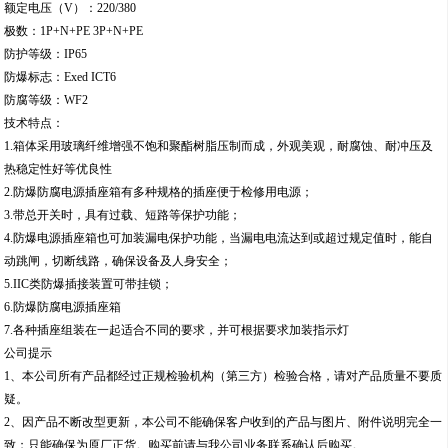
额定电压（V）：220/380
极数：1P+N+PE 3P+N+PE
防护等级：IP65
防爆标志：Exed ICT6
防腐等级：WF2
技术特点：
1.箱体采用玻璃纤维增强不饱和聚酯树脂压制而成，外观美观，耐腐蚀、耐冲压及
热稳定性好等优良性
2.防爆防腐电源插座箱有多种规格的插座便于检修用电源；
3.带总开关时，具有过载、短路等保护功能；
4.防爆电源插座箱也可加装漏电保护功能，当漏电电流达到或超过规定值时，能自
动跳闸，切断线路，确保设备及人身安全；
5.IIC类防爆插接装置可带挂锁；
6.防爆防腐电源插座箱
7.各种插座组装在一起适合不同的要求，并可根据要求加装指示灯
公司提示
1、本公司所有产品都经过正规检验机构（第三方）检验合格，请对产品质量不要质
疑。
2、因产品不断改型更新，本公司不能确保客户收到的产品与图片、附件说明完全一
致；只能确保为原厂正货。购买前请与我公司业务联系确认后购买。