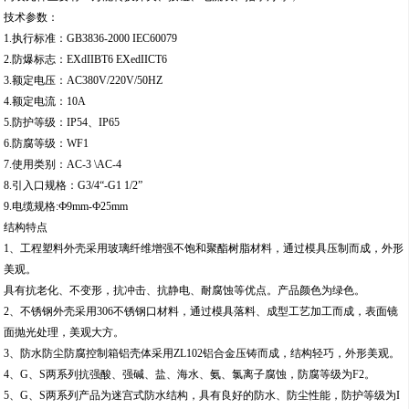
技术参数：
1.执行标准：GB3836-2000 IEC60079
2.防爆标志：EXdIIBT6 EXedIICT6
3.额定电压：AC380V/220V/50HZ
4.额定电流：10A
5.防护等级：IP54、IP65
6.防腐等级：WF1
7.使用类别：AC-3 \AC-4
8.引入口规格：G3/4“-G1 1/2”
9.电缆规格:Ф9mm-Ф25mm
结构特点
1、工程塑料外壳采用玻璃纤维增强不饱和聚酯树脂材料，通过模具压制而成，外形
美观。
具有抗老化、不变形，抗冲击、抗静电、耐腐蚀等优点。产品颜色为绿色。
2、不锈钢外壳采用306不锈钢口材料，通过模具落料、成型工艺加工而成，表面镜
面抛光处理，美观大方。
3、防水防尘防腐控制箱铝壳体采用ZL102铝合金压铸而成，结构轻巧，外形美观。
4、G、S两系列抗强酸、强碱、盐、海水、氨、氯离子腐蚀，防腐等级为F2。
5、G、S两系列产品为迷宫式防水结构，具有良好的防水、防尘性能，防护等级为I