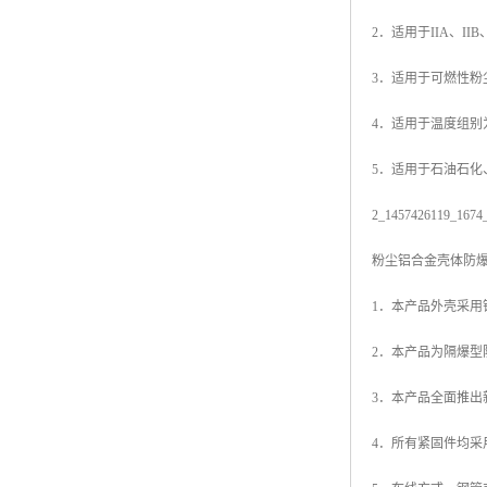
2．适用于IIA、II
3．适用于可燃性粉尘
4．适用于温度组别为
5．适用于石油石化
2_1457426119_16
粉尘铝合金壳体防
1．本产品外壳采
2．本产品为隔爆
3．本产品全面推
4．所有紧固件均采