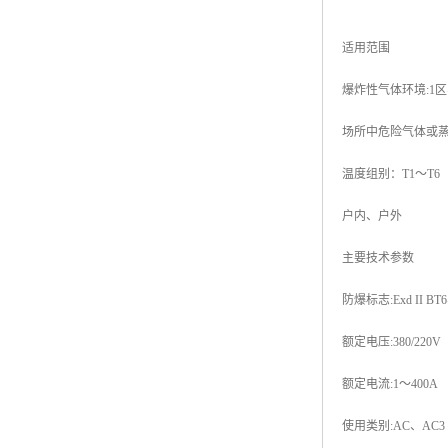
适用范围
爆炸性气体环境:1区
场所中危险气体或蒸汽：I
温度组别：T1～T6
户内、户外
主要技术参数
防爆标志:Exd II BT6、
额定电压:380/220V
额定电流:1～400A
使用类别:AC、AC3