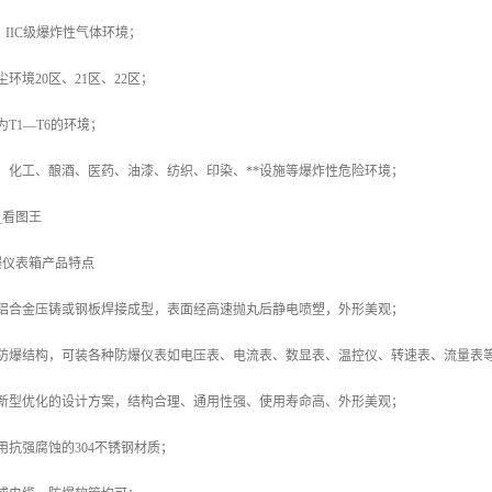
B、IIC级爆炸性气体环境；
环境20区、21区、22区；
T1—T6的环境；
、化工、酿酒、医药、油漆、纺织、印染、**设施等爆炸性危险环境；
74_看图王
爆仪表箱产品特点
用铝合金压铸或钢板焊接成型，表面经高速抛丸后静电喷塑，外形美观；
型防爆结构，可装各种防爆仪表如电压表、电流表、数显表、温控仪、转速表、流量表
出新型优化的设计方案，结构合理、通用性强、使用寿命高、外形美观；
用抗强腐蚀的304不锈钢材质；