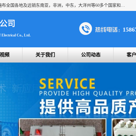
浙创防爆公司产品得到了 国内外广大用户的青眯，销售网络遍布全国各地及远销东南亚，非洲，中东，大洋州等60多个国家和地区，并初步建立起以中国大陆为总部的全球营销体系。 专业生产：防爆电气，BXMD系列防爆照明动力配电箱，BJX防爆接线箱，BKX防爆控制箱，防爆检修电源箱，防爆开关箱，不锈钢防爆箱，201/304/316不锈钢防爆配电箱系列， 防爆防腐系列，防爆防腐操作柱，防爆防腐控制箱 浙创防爆
公司
1586
Electrical Co., Ltd.
视频
关于我们
公司动态
客