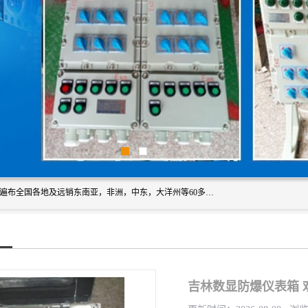
浙创防爆公司产品得到了 国内外广大用户的青眯，销售网络遍布全国各地及远销东南亚，非洲，中东，大洋州等60多个国家和地区，并初步建立起以中国大陆为总部的全球营销体系。 专业生产：防爆电气，BXMD系列防爆照明动力配电箱，BJX防爆接线箱，BKX防爆控制箱，防爆检修电源箱，防爆开关箱，不锈钢防爆箱，201/304/316不锈钢防爆配电箱系列， 防爆防腐系列，防爆防腐操作柱，防爆防腐控制箱 浙创防爆
吉林数显防爆仪表箱 