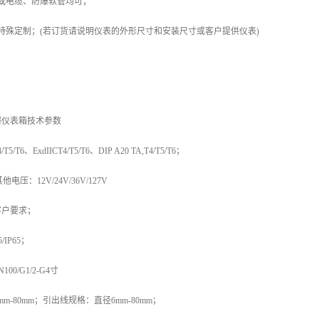
或电缆、防爆软管均可；
特殊定制；(若订货请说明仪表的外形尺寸和安装尺寸或客户提供仪表)
爆仪表箱技术参数
5/T6、ExdIICT4/T5/T6、DIP A20 TA,T4/T5/T6；
电压：12V/24V/36V/127V
客户要求；
/IP65；
00/G1/2-G4寸
m-80mm；引出线规格：直径6mm-80mm；