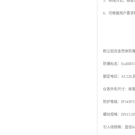
5．布线方式，钢管
6．可根据用户要求
粉尘铝合金壳体防
防爆标志：ExdIIBT4/T
额定电压：AC220,其他
仪表外形尺寸：按
防护等级：IP54/IP55
螺纹规格：DN15-DN1
引入线规格：直径6m