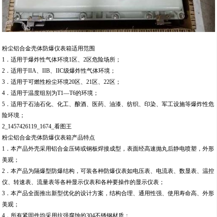
粉尘铝合金壳体防爆仪表箱适用范围
1．适用于爆炸性气体环境1区、2区危险场所；
2．适用于IIA、IIB、IIC级爆炸性气体环境；
3．适用于可燃性粉尘环境20区、21区、22区；
4．适用于温度组别为T1—T6的环境；
5．适用于石油石化、化工、酿酒、医药、油漆、纺织、印染、军工设施等爆炸性危
险环境；
2_1457426119_1674_看图王
粉尘铝合金壳体防爆仪表箱产品特点
1．本产品外壳采用铝合金压铸或钢板焊接成型，表面经高速抛丸后静电喷塑，外形
美观；
2．本产品为隔爆型防爆结构，可装各种防爆仪表如电压表、电流表、数显表、温控
仪、转速表、流量表等各种显示仪表和各种要操作的显示仪表；
3．本产品全面推出新型优化的设计方案，结构合理、通用性强、使用寿命高、外形
美观；
4．所有紧固件均采用抗强腐蚀的304不锈钢材质；