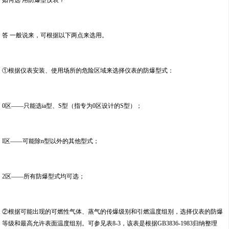
答 一般说来，可根据以下两点来选用。
①根据仪表安装、使用场所的危险区域来选择仪表的防爆型式：
0区——只能选ia型、S型（指专为0区设计的S型）；
I区——可能除n型以外的其他型式；
2区——所有防爆型式均可选；
②根据可能出现的可燃性气体、蒸气的传爆级别和引燃温度组别，选择仪表的防爆
等级和最高允许表面温度组别。可参见表8-3，该表是根据GB3836-1983归纳整理