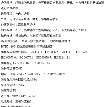
户的要求，门盖上的观察窗，也可根据客户要求尺寸开孔，本公司将提供防爆玻璃
进行防爆处理。
适用环境：户内、户外
外壳：无铜铝合金压铸，抛丸，聚脂静电喷塑
外露紧固件：高质量不锈钢
内部配置：ABB，施耐德的小型断路器(≤63A)，塑壳断路器(≤250A)
结构描述：模块结构、电器腔和接线腔独立配置
\配回路指示灯、框式压接式接线端子、接线箱盖紧固件
BYB51-160*80防爆仪表箱采用不脱出螺钉
防爆配电箱执行标准：GB 3836.1、GB 3836.2、GB 3836.3、GB12476.1
IEC 60079-0、IEC 60079-1、IEC 60079-7、IEC61241-1-1
防爆标志:Ex de II C T6/DIP A20 TA，T6
防护等级:IP55/65
额定工作电压:AC220V/AC380V，AC230V/AC400V
防爆配电箱分回路电流:≤63A
总开关电流:≤250A
防腐等级:F2
进出线口螺纹：Gl/2~G2 1/2
电缆外经：直径5~直径51
如何选 用防爆型仪表？