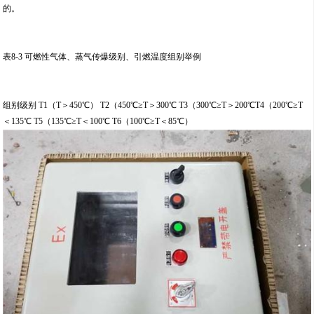
的。
表8-3 可燃性气体、蒸气传爆级别、引燃温度组别举例
组别级别 T1（T＞450℃） T2（450℃≥T＞300℃ T3（300℃≥T＞200℃T4（200℃≥T
＜135℃ T5（135℃≥T＜100℃ T6（100℃≥T＜85℃）