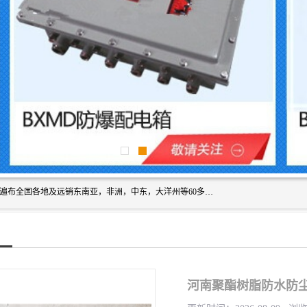
浙创防爆公司产品得到了 国内外广大用户的青眯，销售网络遍布全国各地及远销东南亚，非洲，中东，大洋州等60多个国家和地区，并初步建立起以中国大陆为总部的全球营销体系。 专业生产：防爆电气，BXMD系列防爆照明动力配电箱，BJX防爆接线箱，BKX防爆控制箱，防爆检修电源箱，防爆开关箱，不锈钢防爆箱，201/304/316不锈钢防爆配电箱系列， 防爆防腐系列，防爆防腐操作柱，防爆防腐控制箱 浙创防爆
河南聚酯树脂防水防尘