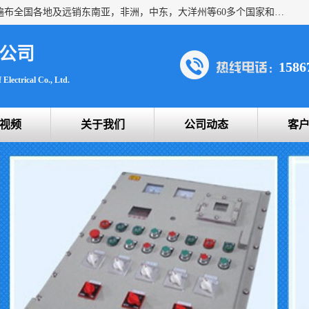
浙创防爆公司产品得到了 国内外广大用户的青眯，销售网络遍布全国各地及远销东南亚，非洲，中东，大洋州等60多个国家和地区，并初步建立起以中国大陆为总部的全球营销体系。 专业生产：防爆电气，BXMD系列防爆照明动力配电箱，BJX防爆接线箱，BKX防爆控制箱，防爆检修电源箱，防爆开关箱，不锈钢防爆箱，201/304/316不锈钢防爆配电箱系列， 防爆防腐系列，防爆防腐操作柱，防爆防腐控制箱 浙创防爆
公司
1586
Electrical Co., Ltd.
视频
关于我们
公司动态
客