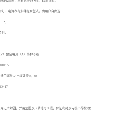
氰橡胶密封圈，具有良好的防水、防尘性能；
示灯、电流表有多种组合型式，由用户自由选
户*；
特制。
V）额定电流（A）防护等级
10IP65
线口螺纹G″电缆外径Φ，㎜
2~17
缆穿过密封圈，并用垫圈及压紧螺母压紧，保证密封及电缆不得松动；