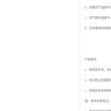
b．周围空气温度不高
c．空气相对湿度不大
d．无显着摇动和剧
产品特点
a．增安型外壳，内
b．防水防尘防腐
c．控制开关具有结
强、寿命长等优点