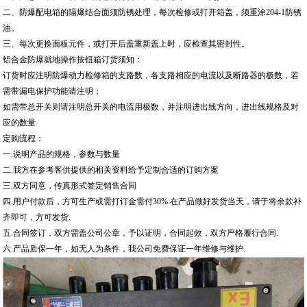
二、防爆配电箱的隔爆结合面须防锈处理，每次检修或打开箱盖，须重涂204-1防锈
油。
三、每次更换面板元件，或打开后盖重新盖上时，应检查其密封性。
铝合金防爆就地操作按钮箱订货须知：
订货时应注明防爆动力检修箱的支路数，各支路相应的电流以及断路器的极数，若
需带漏电保护功能请注明；
如需带总开关则请注明总开关的电流用极数，并注明进出线方向，进出线规格及对
应的数量
定购流程：
一.说明产品的规格，参数与数量
二.我方在参考客供提供的相关资料给予定制合适的订购方案
三.双方同意，传真形式签定销售合同
四.用户付款后，方可生产或需打订金需付30%.在产品做好发货当天，请于将余款补
齐即可，方可发货.
五.合同签订，双方需盖公司公章，予以证明，合同起效，双方严格履行合同.
六.产品质保一年，如无人为条件，我公司免费保证一年维修与维护.