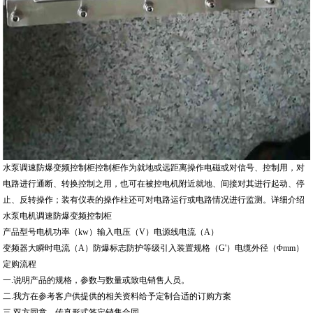
水泵调速防爆变频控制柜控制柜作为就地或远距离操作电磁或对信号、控制用，对
电路进行通断、转换控制之用，也可在被控电机附近就地、间接对其进行起动、停
止、反转操作；装有仪表的操作柱还可对电路运行或电路情况进行监测。详细介绍
水泵电机调速防爆变频控制柜
产品型号电机功率（kw）输入电压（V）电源线电流（A）
变频器大瞬时电流（A）防爆标志防护等级引入装置规格（G'）电缆外径（Φmm）
定购流程
一.说明产品的规格，参数与数量或致电销售人员。
二.我方在参考客户供提供的相关资料给予定制合适的订购方案
三.双方同意，传真形式签定销售合同