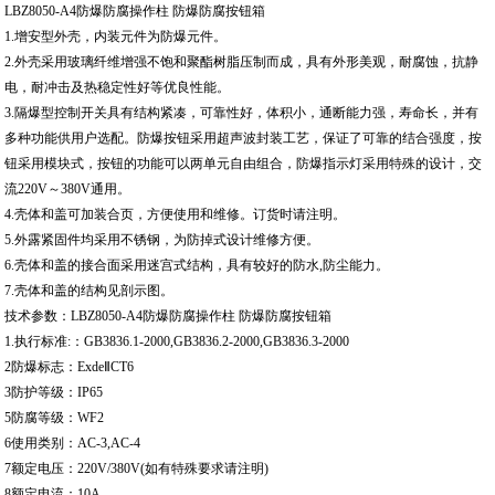
LBZ8050-A4防爆防腐操作柱 防爆防腐按钮箱
1.增安型外壳，内装元件为防爆元件。
2.外壳采用玻璃纤维增强不饱和聚酯树脂压制而成，具有外形美观，耐腐蚀，抗静
电，耐冲击及热稳定性好等优良性能。
3.隔爆型控制开关具有结构紧凑，可靠性好，体积小，通断能力强，寿命长，并有
多种功能供用户选配。防爆按钮采用超声波封装工艺，保证了可靠的结合强度，按
钮采用模块式，按钮的功能可以两单元自由组合，防爆指示灯采用特殊的设计，交
流220V～380V通用。
4.壳体和盖可加装合页，方便使用和维修。订货时请注明。
5.外露紧固件均采用不锈钢，为防掉式设计维修方便。
6.壳体和盖的接合面采用迷宫式结构，具有较好的防水,防尘能力。
7.壳体和盖的结构见剖示图。
技术参数：LBZ8050-A4防爆防腐操作柱 防爆防腐按钮箱
1.执行标准:：GB3836.1-2000,GB3836.2-2000,GB3836.3-2000
2防爆标志：ExdeⅡCT6
3防护等级：IP65
5防腐等级：WF2
6使用类别：AC-3,AC-4
7额定电压：220V/380V(如有特殊要求请注明)
8额定电流：10A