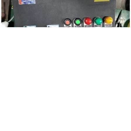
m.zcfbdq.b2b168.com
浙江浙创防爆电气有限公司,专营
BJX防爆接线箱
|
BXMD防爆照明动力配电箱
|
不
锈钢防爆接线箱
|
304不锈钢防爆控制箱厂家
|
防爆按钮操作箱
|
防爆操作柱
|
铝
合金防爆接线箱
|
防爆电气
|
防爆电话
|
防爆开关
| 等业务,有意向的客户请咨询我
们，联系电话：
15867779813