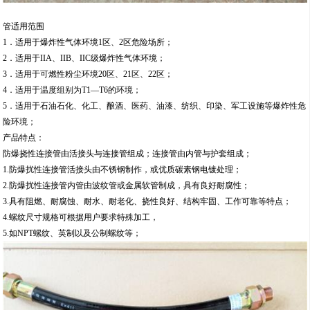
管适用范围
1．适用于爆炸性气体环境1区、2区危险场所；
2．适用于IIA、IIB、IIC级爆炸性气体环境；
3．适用于可燃性粉尘环境20区、21区、22区；
4．适用于温度组别为T1—T6的环境；
5．适用于石油石化、化工、酿酒、医药、油漆、纺织、印染、军工设施等爆炸性危
险环境；
产品特点：
防爆挠性连接管由活接头与连接管组成；连接管由内管与护套组成；
1.防爆扰性连接管活接头由不锈钢制作，或优质碳素钢电镀处理；
2.防爆扰性连接管内管由波纹管或金属软管制成，具有良好耐腐性；
3.具有阻燃、耐腐蚀、耐水、耐老化、挠性良好、结构牢固、工作可靠等特点；
4.螺纹尺寸规格可根据用户要求特殊加工，
5.如NPT螺纹、英制以及公制螺纹等；