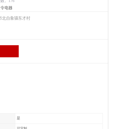
览数：176
主令电器
市北白象镇东才村
是
可定制