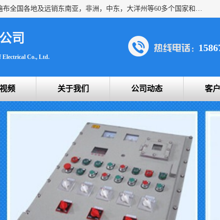
浙创防爆公司产品得到了 国内外广大用户的青眯，销售网络遍布全国各地及远销东南亚，非洲，中东，大洋州等60多个国家和地区，并初步建立起以中国大陆为总部的全球营销体系。 专业生产：防爆电气，BXMD系列防爆照明动力配电箱，BJX防爆接线箱，BKX防爆控制箱，防爆检修电源箱，防爆开关箱，不锈钢防爆箱，201/304/316不锈钢防爆配电箱系列， 防爆防腐系列，防爆防腐操作柱，防爆防腐控制箱 浙创防爆
公司
1586
Electrical Co., Ltd.
视频
关于我们
公司动态
客