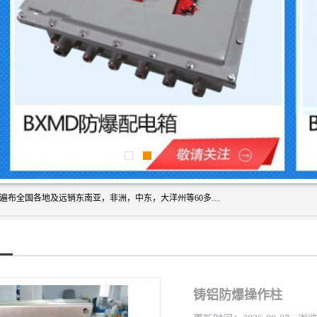
浙创防爆公司产品得到了 国内外广大用户的青眯，销售网络遍布全国各地及远销东南亚，非洲，中东，大洋州等60多个国家和地区，并初步建立起以中国大陆为总部的全球营销体系。 专业生产：防爆电气，BXMD系列防爆照明动力配电箱，BJX防爆接线箱，BKX防爆控制箱，防爆检修电源箱，防爆开关箱，不锈钢防爆箱，201/304/316不锈钢防爆配电箱系列， 防爆防腐系列，防爆防腐操作柱，防爆防腐控制箱 浙创防爆
铸铝防爆操作柱