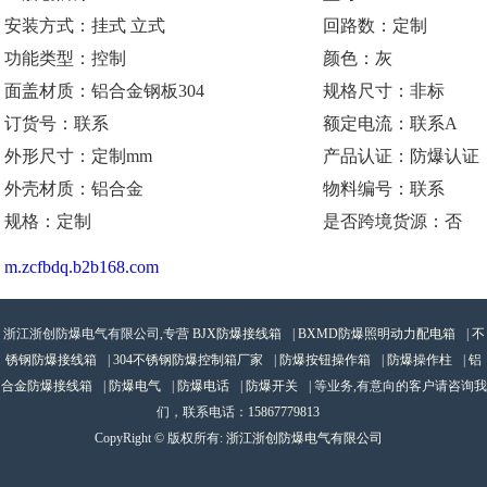
安装方式：挂式 立式
回路数：定制
功能类型：控制
颜色：灰
面盖材质：铝合金钢板304
规格尺寸：非标
订货号：联系
额定电流：联系A
外形尺寸：定制mm
产品认证：防爆认证
外壳材质：铝合金
物料编号：联系
规格：定制
是否跨境货源：否
m.zcfbdq.b2b168.com
浙江浙创防爆电气有限公司,专营
BJX防爆接线箱
|
BXMD防爆照明动力配电箱
|
不
锈钢防爆接线箱
|
304不锈钢防爆控制箱厂家
|
防爆按钮操作箱
|
防爆操作柱
|
铝
合金防爆接线箱
|
防爆电气
|
防爆电话
|
防爆开关
| 等业务,有意向的客户请咨询我
们，联系电话：
15867779813
CopyRight © 版权所有:
浙江浙创防爆电气有限公司