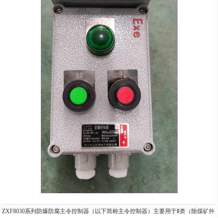
ZXF8030系列防爆防腐主令控制器（以下简称主令控制器）主要用于Ⅱ类（除煤矿外