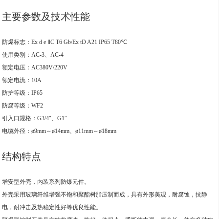
主要参数及技术性能
防爆标志：Ex d e ⅡC T6 Gb/Ex tD A21 IP65 T80℃
使用类别：AC-3、AC-4
额定电压：AC380V/220V
额定电流：10A
防护等级：IP65
防腐等级：WF2
引入口规格：G3/4″、G1″
电缆外径：ø9mm～ø14mm、ø11mm～ø18mm
结构特点
增安型外壳，内装系列防爆元件。
外壳采用玻璃纤维增强不饱和聚酯树脂压制而成，具有外形美观，耐腐蚀，抗静
电，耐冲击及热稳定性好等优良性能。