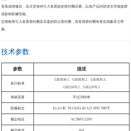
安装或维修后，应注意保持引入装置处的密封圈压紧，以免产品内部进水导致故障
或影响防爆性能。
定期检查引入装置密封圈及后盖的防尘密封圈，苦发现密封圈有老化现象应立即
换。
技术参数
参数
描述
GB3836.1、GB3836.2、GB3836.3、
执行标准
GB12476.1、GB12476.5
海拔高度
不过2000米
防爆标志
Ex d e ⅡC T6 Gb/Ex tD A21 IP65 T80℃
额定电压
AC380V/220V
额定电流
10A