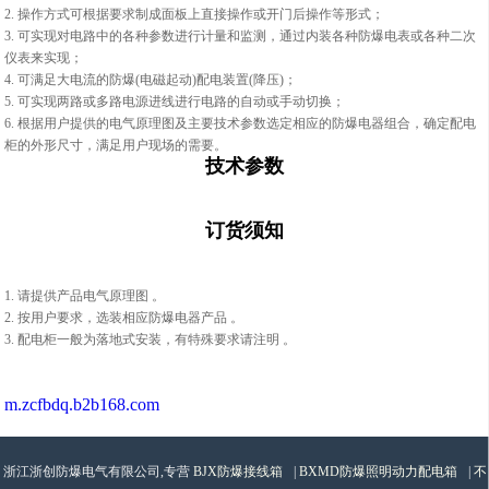
2. 操作方式可根据要求制成面板上直接操作或开门后操作等形式；
3. 可实现对电路中的各种参数进行计量和监测，通过内装各种防爆电表或各种二次
仪表来实现；
4. 可满足大电流的防爆(电磁起动)配电装置(降压)；
5. 可实现两路或多路电源进线进行电路的自动或手动切换；
6. 根据用户提供的电气原理图及主要技术参数选定相应的防爆电器组合，确定配电
柜的外形尺寸，满足用户现场的需要。
技术参数
订货须知
1. 请提供产品电气原理图 。
2. 按用户要求，选装相应防爆电器产品 。
3. 配电柜一般为落地式安装，有特殊要求请注明 。
m.zcfbdq.b2b168.com
浙江浙创防爆电气有限公司,专营
BJX防爆接线箱
|
BXMD防爆照明动力配电箱
|
不