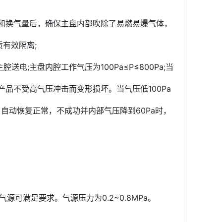
和换气量后，确保主盘内部吹除了易燃易爆气体，
有效隔离;
;主盘内腔工作气压为100Pa≤P≤800Pa;当
产品不受高气压冲击而变形损坏。当气压低100Pa
自动恢复正常，不成功并内部气压降到60Pa时，
可满足要求。气源压力为0.2~0.8MPa。