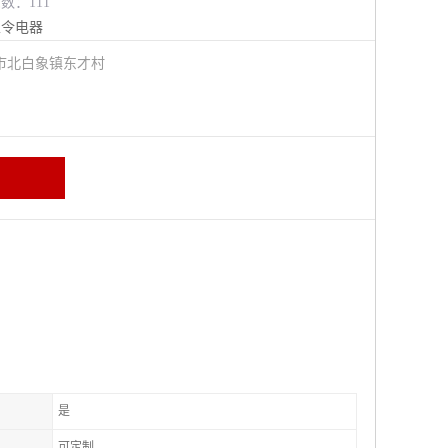
览数：111
主令电器
市北白象镇东才村
是
可定制