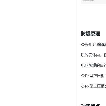
防爆原理
◇采用介质隔
质的壳体内，
电器防爆的目
◇Pz型正压
◇Px型正压柜