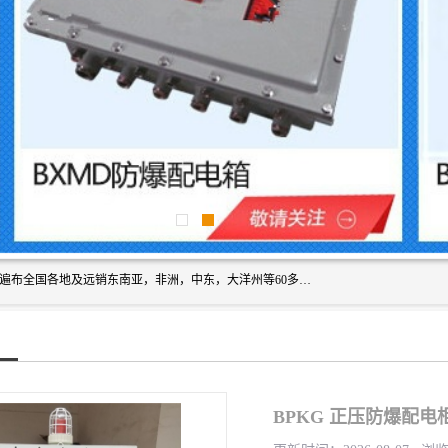
浙创防爆公司产品得到了 国内外广大用户的青眯，销售网络遍布全国各地及远销东南亚，非洲，中东，大洋州等60多个国家和地区，并初步建立起以中国大陆为总部的全球营销体系。 专业生产：防爆电气，BXMD系列防爆照明动力配电箱，BJX防爆接线箱，BKX防爆控制箱，防爆检修电源箱，防爆开关箱，不锈钢防爆箱，201/304/316不锈钢防爆配电箱系列， 防爆防腐系列，防爆防腐操作柱，防爆防腐控制箱 浙创防爆
BPKG 正压防爆配电