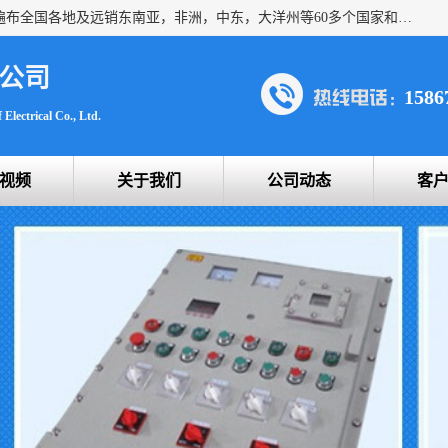
浙创防爆公司产品得到了 国内外广大用户的青眯，销售网络遍布全国各地及远销东南亚，非洲，中东，大洋州等60多个国家和地区，并初步建立起以中国大陆为总部的全球营销体系。 专业生产：防爆电气，BXMD系列防爆照明动力配电箱，BJX防爆接线箱，BKX防爆控制箱，防爆检修电源箱，防爆开关箱，不锈钢防爆箱，201/304/316不锈钢防爆配电箱系列， 防爆防腐系列，防爆防腐操作柱，防爆防腐控制箱 浙创防爆
公司
1586
Electrical Co., Ltd.
视频
关于我们
公司动态
客