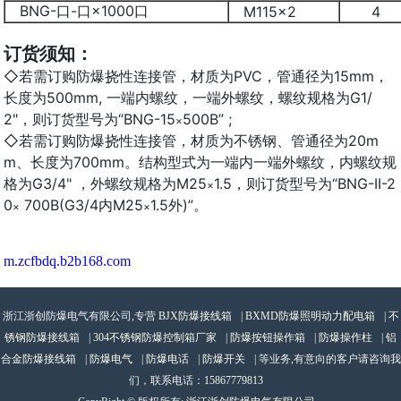
BNG-口-口×1000口
M115×2
4
订货须知：
◇若需订购防爆挠性连接管，材质为PVC，管通径为15mm，
长度为500mm, 一端内螺纹，一端外螺纹，螺纹规格为G1/
2"，则订货型号为“BNG-15
500B” ;
×
◇若需订购防爆挠性连接管，材质为不锈钢、管通径为20m
m、长度为700mm。结构型式为一端内一端外螺纹，内螺纹规
格为G3/4" ，外螺纹规格为M25
1.5，则订货型号为“BNG-II-2
×
0
700B(G3/4内M25
1.5外)”。
×
×
m.zcfbdq.b2b168.com
浙江浙创防爆电气有限公司,专营
BJX防爆接线箱
|
BXMD防爆照明动力配电箱
|
不
锈钢防爆接线箱
|
304不锈钢防爆控制箱厂家
|
防爆按钮操作箱
|
防爆操作柱
|
铝
合金防爆接线箱
|
防爆电气
|
防爆电话
|
防爆开关
| 等业务,有意向的客户请咨询我
们，联系电话：
15867779813