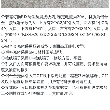
◇若需订购FJX防尘防腐接线箱, 额定电流为20A、材质为铝合
金、接线端子数为8、上方有2个G3/4"引入口、左方有2个G3/
4"引入口、下方有1个G1"引入口、右方有2个G3/4"引入口，则
订货型号为“FJX-L-20 /8D2(G3/4)/L2(G3/4)/X1(G1) /R2(G
3/4)”。
◇铝合金壳体采用压铸成型，表面高压静电喷塑;
◇塑料壳体采用SMC材料压塑成型;
◇接线端子采用UK接线端子，接线方便、牢固;
◇引入口方向可根据用户要求确定，并可根据用户要求配装电
缆夹紧密封接头;
◇铝合金壳体引入口G1"以下常规配置工程塑料压紧螺母，G1"
及以上配置铝质夹紧装置，用户有特殊要求时请注明;
◇接线箱引入口规格常规为英制管螺纹，也可根据用户要求加
工公制螺纹或NPT等螺纹，订货时请注明。