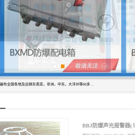
浙创防爆公司产品得到了 国内外广大用户的青眯，销售网络遍布全国各地及远销东南亚，非洲，中东，大洋州等60多个国家和地区，并初步建立起以中国大陆为总部的全球营销体系。 专业生产：防爆电气，BXMD系列防爆照明动力配电箱，BJX防爆接线箱，BKX防爆控制箱，防爆检修电源箱，防爆开关箱，不锈钢防爆箱，201/304/316不锈钢防爆配电箱系列， 防爆防腐系列，防爆防腐操作柱，防爆防腐控制箱 浙创防爆
BBJ防爆声光报警器(Ⅱ