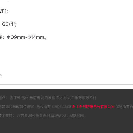
F1;
3/4";
：ΦQ9mm-Φ14mm。
m
地点： 浙江省 温州 乐清市 北白象镇 东才村 北白象万家万名村
您是第
10360475
位访客 版权所有 ©2026-08-08
浙江浙创防爆电气有限公司
保留所有权
技术支持：
八方资源网
免责声明
管理员入口
网站地图