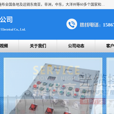
浙创防爆公司产品得到了 国内外广大用户的青眯，销售网络遍布全国各地及远销东南亚，非洲，中东，大洋州等60多个国家和地区，并初步建立起以中国大陆为总部的全球营销体系。 专业生产：防爆电气，BXMD系列防爆照明动力配电箱，BJX防爆接线箱，BKX防爆控制箱，防爆检修电源箱，防爆开关箱，不锈钢防爆箱，201/304/316不锈钢防爆配电箱系列， 防爆防腐系列，防爆防腐操作柱，防爆防腐控制箱 浙创防爆
公司
1586
Electrical Co., Ltd.
视频
关于我们
公司动态
客