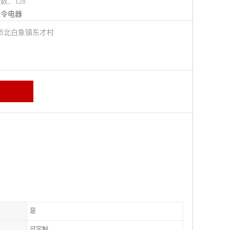
览数：128
主令电器
市北白象镇东才村
是
可定制