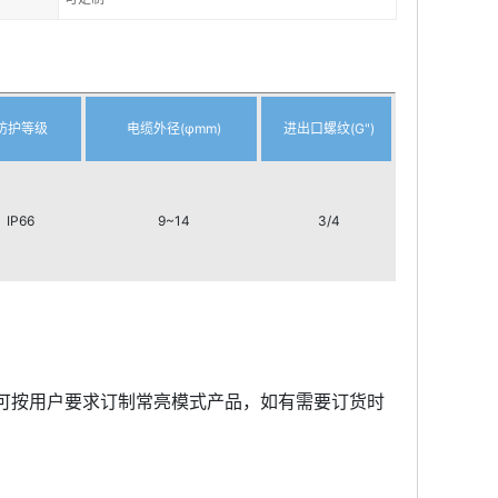
防护等级
电缆外径(φmm)
进出口螺纹(G")
IP66
9~14
3/4
可按用户要求订制常亮模式产品，如有需要订货时