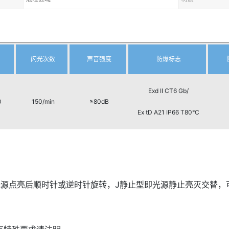
闪光次数
声音强度
防爆标志
Exd II CT6 Gb/
0
150/min
≥80dB
Ex tD A21 IP66 T80°C
光源点亮后顺时针或逆时针旋转，J静止型即光源静止亮灭交替，