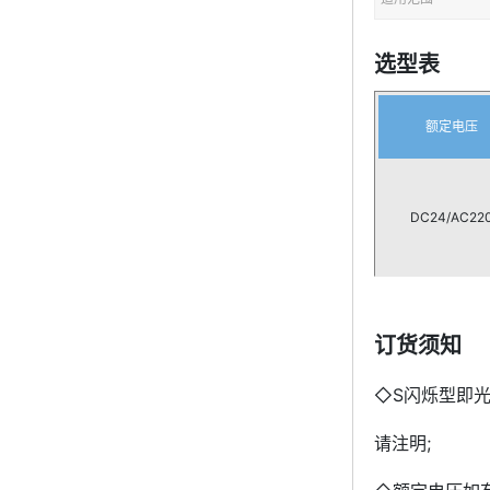
选型表
额定电压
DC24/AC22
订货须知
◇S闪烁型即
请注明;