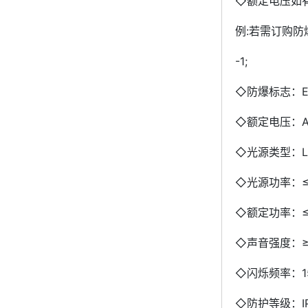
◇额定电压如
例:若需订购防
-1;
◇防爆标志：Exd I
◇额定电压：AC3 
◇光源类型：L
◇光源功率：≤
◇额定功率：≤
◇声音强度：≥8
◇闪烁频率：15
◇防护等级：IP