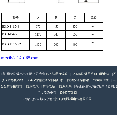
型号
A
B
C
单位
mm
BXQ-P-1.5-3
970
450
350
BXQ-P-4-5.5
mm
1170
545
350
mm
BXQ-P-6.5-22
1430
600
400
m.zcfbdq.b2b168.com
浙江浙创防爆电气有限公司,专营
BJX防爆接线箱
|
BXMD防爆照明动力配电箱
|
不
锈钢防爆接线箱
|
304不锈钢防爆控制箱厂家
|
防爆按钮操作箱
|
防爆操作柱
|
铝
合金防爆接线箱
|
防爆电气
|
防爆电话
|
防爆开关
| 等业务,有意向的客户请咨询我
们，联系电话：
15867779813
CopyRight © 版权所有:
浙江浙创防爆电气有限公司