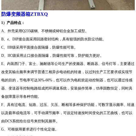
防爆
变频器
箱ZTBXQ
1
）产品
特点：
A
、外壳采用Q235碳钢、不锈钢或铸铝合金加工成型。
B
、e、DIP接合面采用回路密封结构，具有较强的防水防尘功能。
C
、IIB级采用平面接合面隔爆，防爆性能可靠。
D
、IIC级采用止口接合面隔爆，防爆性能可靠，防护能力更好。
E
、内装西门子、富士、施耐德等公司生产的变频器、断路器、信
号灯等，主要通过
改变其输出频率来调节普通三相异步电动机的转
速，以过到生产工艺要求或实现节
电的目的，节电率可达30%-60%，
也可以作为电机软起动控制器，也可以通过传感
器、变送器等控制
电路组成闭环调速系统，安装操作简单，功率因数恒定，同时具
备
故障显示等各种功能。
F
、具有过电流、短路、过压、欠压、断相等多种保护功能，可数字显示频率、转速
以及载率或电流等，可手动调节频率，可设定转速按时间变化的工艺曲线，也可以
由DCS系统给出信号来控制其频率。
G
、可根据用要求进行个性化定做。