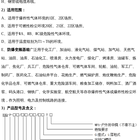
H
、钢管或电缆布线。
2
）
适用范围：
A
、适用于爆炸性气体环境的1区、2区场所。
B
、适用于可燃性粉尘环境20区、21区、22区场所。
C
、适用于ⅡA、ⅡB、ⅡC级危险性气体环境。
D
、适用于温度组别为T1～T6的环境。
E
、
防爆变频器箱
广泛用于
化工厂、加油站、液化气站、煤气站、加气站、天然气
站、油田、油库、石油化工、喷漆房、火力发电厂、煤化厂、烤漆房、油罐车、炼
油厂、焦化厂、兵工厂、危险性气体仓库、可燃气体车间、轮船、油轮、军工厂、
制药厂、医药化工、石油钻井平台、花炮生产、燃气锅炉房、炮仗鞭炮生产、危险
化学品仓库、可燃气体仓库、重大危险源车间、粮食加工储存、饲料加工、酒厂酒
窖、码头港口、钢铁厂、化学实验室、航空航天等存存爆炸性气体或爆炸性粉尘环
境，
作为照明、电力及控制线路的连接。
3
）
产品型号及含义：