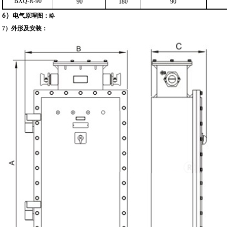
BXQ-R-90
90
180
90
）
6
电气原理图：
略
7
）
外形及安装：