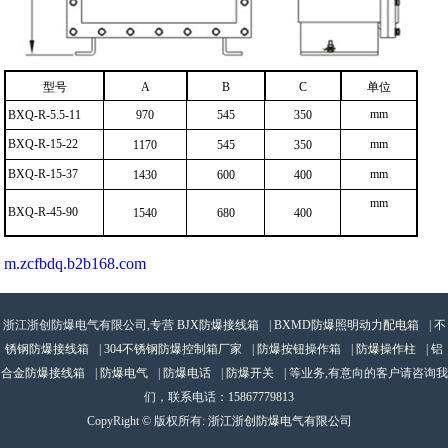
型号
A
B
C
单位
mm
BXQ-R-5.5-11
970
545
350
BXQ-R-15-22
mm
1170
545
350
BXQ-R-15-37
mm
1430
600
400
mm
BXQ-R-45-90
1540
680
400
m.zcfbdq.b2b168.com
浙江浙创防爆电气有限公司,专营
BJX防爆接线箱
|
BXMD防爆照明动力配电箱
|
不
锈钢防爆接线箱
|
304不锈钢防爆控制箱厂家
|
防爆按钮操作箱
|
防爆操作柱
|
铝
合金防爆接线箱
|
防爆电气
|
防爆电话
|
防爆开关
| 等业务,有意向的客户请咨询我
们，联系电话：
15867779813
CopyRight © 版权所有:
浙江浙创防爆电气有限公司