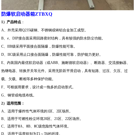
防爆软启动器箱ZTBXQ
1
）产品
特点
：
A
、外壳采用Q235碳钢、不锈钢或铸铝合金加工成型。
B
、e、DIP接合面采用回路密封结构，具有较强的防水防尘功能。
C
、IIB级采用平面接合面隔爆，防爆性能可靠。
D
、IIC级采用止口接合面隔爆，防爆性能可靠，防护能力更好。
E
、内装国内最优软启动器（或ABB、施耐德软启动器）、断路器、
交流接触器、
热继电器、转换开关等元件。采用无阶跃平滑启动，
具有短路、过压、欠压、过
载、欠载、断相等多种保护功能。
F
、可根据用要求，设计成一拖多的启动形式。
G
、钢管或电缆布线。
2
）
适用范围：
A
、适用于爆炸性气体环境的1区、2区场所。
B
、适用于可燃性粉尘环境20区、21区、22区场所。
C
、适用于ⅡA、ⅡB、ⅡC级危险性气体环境。
D
、适用于温度组别为T1～T6的环境。