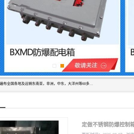
浙创防爆公司产品得到了 国内外广大用户的青眯，销售网络遍布全国各地及远销东南亚，非洲，中东，大洋州等60多个国家和地区，并初步建立起以中国大陆为总部的全球营销体系。 专业生产：防爆电气，BXMD系列防爆照明动力配电箱，BJX防爆接线箱，BKX防爆控制箱，防爆检修电源箱，防爆开关箱，不锈钢防爆箱，201/304/316不锈钢防爆配电箱系列， 防爆防腐系列，防爆防腐操作柱，防爆防腐控制箱 浙创防爆
定做不锈钢防爆控制箱