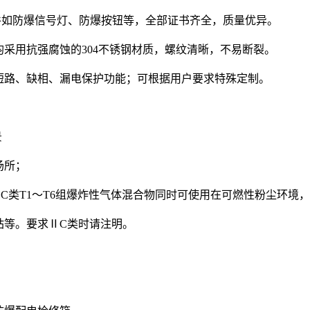
件如防爆信号灯、防爆按钮等，全部证书齐全，质量优异。
均采用抗强腐蚀的304不锈钢材质，螺纹清晰，不易断裂。
短路、缺相、漏电保护功能；可根据用户要求特殊定制。
景
场所；
ⅡC类T1～T6组爆炸性气体混合物同时可使用在可燃性粉尘环
站等。要求ⅡC类时请注明。