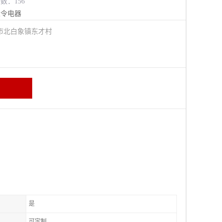
览数：156
主令电器
市北白象镇东才村
是
可定制