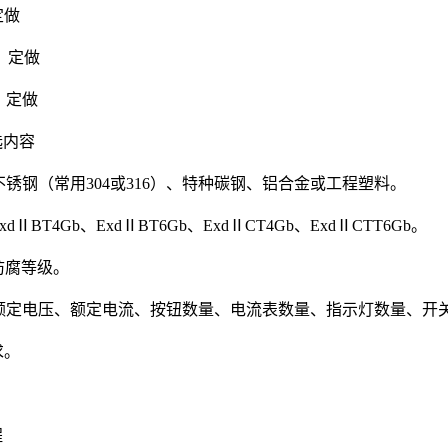
定做
：定做
：定做
选内容
锈钢（常用304或316）、特种碳钢、铝合金或工程塑料。
ⅡBT4Gb、ExdⅡBT6Gb、ExdⅡCT4Gb、ExdⅡCTT6Gb。
防腐等级。
额定电压、额定电流、按钮数量、电流表数量、指示灯数量、开
求。
程