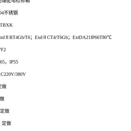
防爆配电检修箱
04不锈钢
TBXK
ⅡBT4Gb/T6；ExdⅡCT4/T6Gb；ExtDA21IP66T80℃
F2
5，IP55
20V/380V
定做
做
定做
：定做