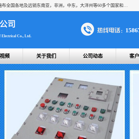
浙创防爆公司产品得到了 国内外广大用户的青眯，销售网络遍布全国各地及远销东南亚，非洲，中东，大洋州等60多个国家和地区，并初步建立起以中国大陆为总部的全球营销体系。 专业生产：防爆电气，BXMD系列防爆照明动力配电箱，BJX防爆接线箱，BKX防爆控制箱，防爆检修电源箱，防爆开关箱，不锈钢防爆箱，201/304/316不锈钢防爆配电箱系列， 防爆防腐系列，防爆防腐操作柱，防爆防腐控制箱 浙创防爆
公司
1586
Electrical Co., Ltd.
视频
关于我们
公司动态
客