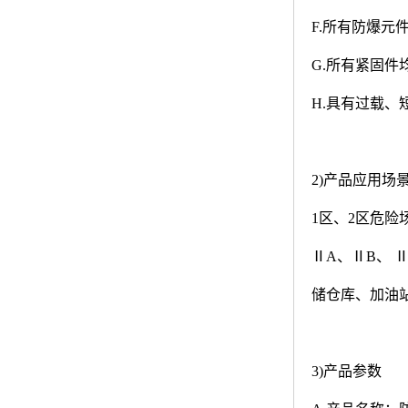
F.
所有防爆元
G.
所有紧固件
H.
具有过载、
2)
产品应用场
1
区、2区危险
ⅡA、ⅡB、 
储仓库、加油
3)
产品参数