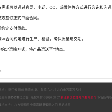
有需求可以通过官网、电话、QQ、或微信等方式进行咨询和沟
双方签订正式书面合同。
同约定支付货款。
按照合同约定进行生产、检验，确保质量与交期。
方约定运输方式，将产品运送至*地点。
m
地点： 浙江省 温州 乐清市 北白象镇 东才村 北白象万家万名村
您是第
10356748
位访客 版权所有 ©2026-08-07
浙江浙创防爆电气有限公司
保留所有权
技术支持：
八方资源网
免责声明
管理员入口
网站地图