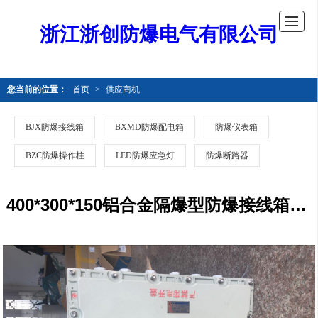
浙江浙创防爆电气有限公司
您当前的位置：
首页
>
供应商机
BJX防爆接线箱
BXMD防爆配电箱
防爆仪表箱
BZC防爆操作柱
LED防爆应急灯
防爆断路器
400*300*150铝合金隔爆型防爆接线箱ZTBX(M)