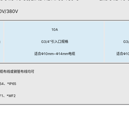
V/380V
10A
:
G3/4"引入口规格
G3
适合Φ10mm~Φ14mm电缆
适合Φ1
缆布线或钢管布线均可
4、*IP65
1、*WF2