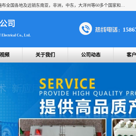
浙创防爆公司产品得到了 国内外广大用户的青眯，销售网络遍布全国各地及远销东南亚，非洲，中东，大洋州等60多个国家和地区，并初步建立起以中国大陆为总部的全球营销体系。 专业生产：防爆电气，BXMD系列防爆照明动力配电箱，BJX防爆接线箱，BKX防爆控制箱，防爆检修电源箱，防爆开关箱，不锈钢防爆箱，201/304/316不锈钢防爆配电箱系列， 防爆防腐系列，防爆防腐操作柱，防爆防腐控制箱 浙创防爆
公司
1586
Electrical Co., Ltd.
视频
关于我们
公司动态
客