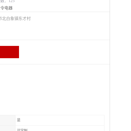
览数：125
主令电器
市北白象镇东才村
是
可定制