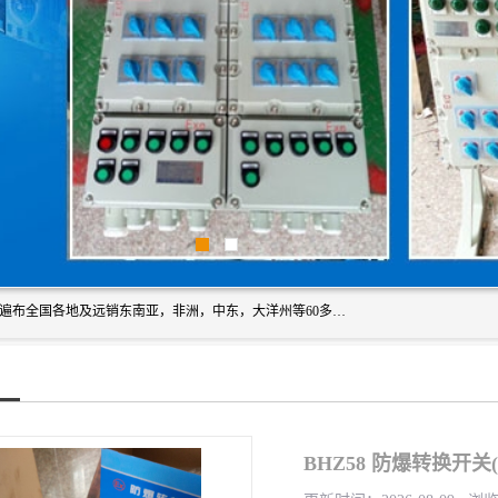
浙创防爆公司产品得到了 国内外广大用户的青眯，销售网络遍布全国各地及远销东南亚，非洲，中东，大洋州等60多个国家和地区，并初步建立起以中国大陆为总部的全球营销体系。 专业生产：防爆电气，BXMD系列防爆照明动力配电箱，BJX防爆接线箱，BKX防爆控制箱，防爆检修电源箱，防爆开关箱，不锈钢防爆箱，201/304/316不锈钢防爆配电箱系列， 防爆防腐系列，防爆防腐操作柱，防爆防腐控制箱 浙创防爆
BHZ58 防爆转换开关( I