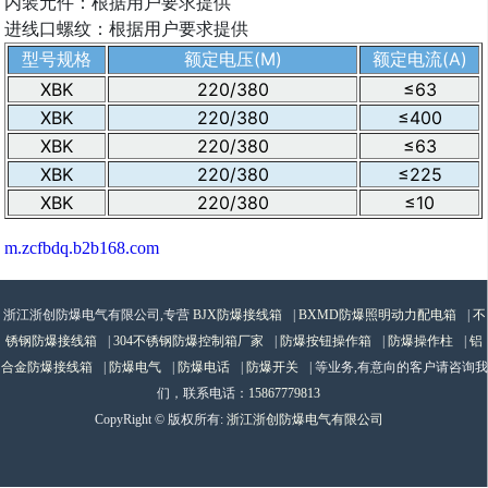
内装元件：根据用户要求提供
进线口螺纹：根据用户要求提供
型号规格
额定电压(M)
额定电流(A)
XBK
220/380
≤63
XBK
220/380
≤400
XBK
220/380
≤63
XBK
220/380
≤225
XBK
220/380
≤10
m.zcfbdq.b2b168.com
浙江浙创防爆电气有限公司,专营
BJX防爆接线箱
|
BXMD防爆照明动力配电箱
|
不
锈钢防爆接线箱
|
304不锈钢防爆控制箱厂家
|
防爆按钮操作箱
|
防爆操作柱
|
铝
合金防爆接线箱
|
防爆电气
|
防爆电话
|
防爆开关
| 等业务,有意向的客户请咨询我
们，联系电话：
15867779813
CopyRight © 版权所有:
浙江浙创防爆电气有限公司