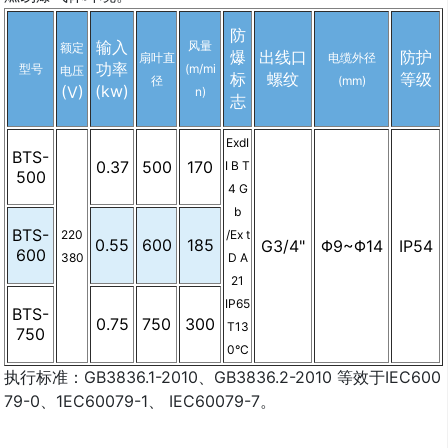
防
输入
风量
额定
爆
出线口
防护
扇叶直
电缆外径
功率
型号
(m/mi
电压
标
螺纹
等级
径
(mm)
(kw)
(V)
n)
志
ExdI
BTS-
0.37
500
170
I B T
500
4 G
b
BTS-
220
/Ex t
0.55
600
185
G3/4"
Φ9~Φ14
IP54
600
380
D A
21
IP65
BTS-
0.75
750
300
T13
750
0°C
执行标准：GB3836.1-2010、GB3836.2-2010 等效于IEC600
79-0、1EC60079-1、 IEC60079-7。