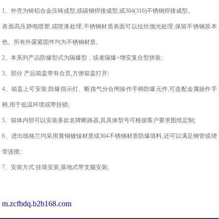
1、外壳为铸铝合金压铸成型,或碳钢焊接成型,或304(316)不锈钢焊接成型。
表面高压静电喷塑,或喷漆处理,不锈钢材质表面可以拉丝抛光处理,保留不锈钢原本
色。所有外露紧固件均为不锈钢材质。
2、本系列产品防爆型式为隔爆型，或者隔爆+增安复合型拼装;
3、部分 产品箱盖带有合页,方便箱盖打开;
4、箱盖上可安装:防爆指示灯、断路气分合闸操作手柄防爆元件,可选配金属操作手
柄,用于低温环境或带挂锁;
5、箱体内部可以安装多款名牌断路器,其具体型号可根据客户要求图纸定制;
6、进出线格兰均采用黄铜镀镍材质或304不锈钢材质防爆填料,还可以满足钢管或绕
管连接;
7、安装方式:挂墙安装,落地式带支腿安装;
m.zcfbdq.b2b168.com