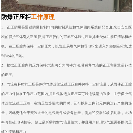
防爆正压柜
工作原理
1、正压防爆是通过防爆控制箱内的控制系统和气体回路系统的配合,把来自安全区
域的保护气体引入正压腔,将正压腔内的可燃气体通过压差排出受体并彻底清洁和转
换。在正压腔内保持一定的压力，以防止易燃气体和导电粉坐进入外部危险环境,达
到防爆的目地。
2、根据正压腔内的压力保持方法,可分为两种方法:带稀释气流的正压和带泄漏补偿
的正压。
3、气流稀释时的正压是保护气体连续流过正压腔并保持一定的流量，从而使正压腔
的压力保持在工作压力范围内,并且气体进入正压室可以连续清洁置换。由于保护气
体连续流过正压腔，在满足防爆要求的同时，还可以带走内部元件的运行产生的热
量，因此更适合于安装大量的电气元件或设备热量，例如逆变器和软启动器，大功
率可控硅,电动机等。缺点是所需的空气流量较大，并且用户的现场气源需要提供足
够的流量和压力。