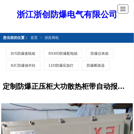
浙江浙创防爆电气有限公司
您当前的位置：
首页
>
供应商机
BJX防爆接线箱
BXMD防爆配电箱
防爆仪表箱
BZC防爆操作柱
LED防爆应急灯
防爆断路器
定制防爆正压柜大功散热柜带自动报警功能