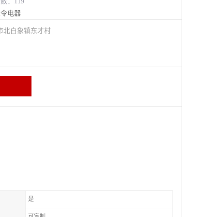
览数：119
主令电器
市北白象镇东才村
是
可定制