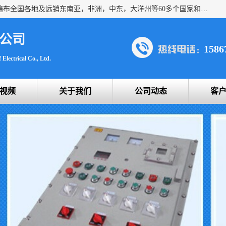
浙创防爆公司产品得到了 国内外广大用户的青眯，销售网络遍布全国各地及远销东南亚，非洲，中东，大洋州等60多个国家和地区，并初步建立起以中国大陆为总部的全球营销体系。 专业生产：防爆电气，BXMD系列防爆照明动力配电箱，BJX防爆接线箱，BKX防爆控制箱，防爆检修电源箱，防爆开关箱，不锈钢防爆箱，201/304/316不锈钢防爆配电箱系列， 防爆防腐系列，防爆防腐操作柱，防爆防腐控制箱 浙创防爆
公司
1586
Electrical Co., Ltd.
视频
关于我们
公司动态
客