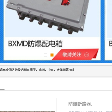
浙创防爆公司产品得到了 国内外广大用户的青眯，销售网络遍布全国各地及远销东南亚，非洲，中东，大洋州等60多个国家和地区，并初步建立起以中国大陆为总部的全球营销体系。 专业生产：防爆电气，BXMD系列防爆照明动力配电箱，BJX防爆接线箱，BKX防爆控制箱，防爆检修电源箱，防爆开关箱，不锈钢防爆箱，201/304/316不锈钢防爆配电箱系列， 防爆防腐系列，防爆防腐操作柱，防爆防腐控制箱 浙创防爆
防爆断路器.