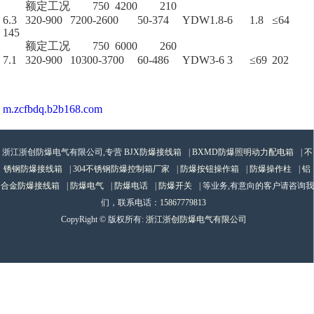
	额定工况 	750	4200	210				

6.3	320-900	7200-2600	50-374	YDW1.8-6	1.8	≤64	
145

	额定工况 	750	6000	260				

7.1	320-900	10300-3700	60-486	YDW3-6	3	≤69	202

m.zcfbdq.b2b168.com
浙江浙创防爆电气有限公司,专营
BJX防爆接线箱
|
BXMD防爆照明动力配电箱
|
不
锈钢防爆接线箱
|
304不锈钢防爆控制箱厂家
|
防爆按钮操作箱
|
防爆操作柱
|
铝
合金防爆接线箱
|
防爆电气
|
防爆电话
|
防爆开关
| 等业务,有意向的客户请咨询我
们，联系电话：
15867779813
CopyRight © 版权所有:
浙江浙创防爆电气有限公司