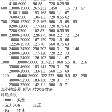
	4100-6000	96-88	720	0.25	58	

600	13000-15000	267-232	1450	1.5	73	57

	9100-11000	193-168	960	1.1	67	

	7600-8500	136-111	720	0.55	62	

700	12500-17500	212-165	960	1.5	69	85

	9200-12000	177-141	720	0.75	63	

	7200-9300	102-83	560	0.55	59	

800	23000-27000	228-175	960	2.2	72	124

	16000-20000	167-129	720	1.5	66	

	12250-15750	121-78	560	0.75	63	

900	24000-34500	256-202	960	3	76	146

	24000-32000	177-126	720	2.2	73	

	18600-24000	126-102	560	1.1	67	

1000	39000-50000	317-251	960	5.5	81	216

	35000-46000	183-141	720	3	76	

	20000-28000	133-111	560	1.5	69	

1120	40400-56900	322-253	960	5.5	82	258

	40000-52500	183-138	720	3	77	

	25000-32000	142-111	560	1.5	71	

离心防爆屋顶风机技术参数表

叶轮角度 

（mm） 	风量 

（立方米/h） 	全压 

（Pa） 	转速 
