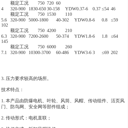
	额定工况 	750	720	60				

4	320-900	1830-650	30-158	YDW0.37-6	0.37	≤54	46

	额定工况 	750	1530	110				

5.6	320-900	5000-1800	40-302	YDW0.8-6	0.8	≤59	
102

	额定工况 	750	4200	210				

6.3	320-900	7200-2600	50-374	YDW1.8-6	1.8	≤64	
145

	额定工况 	750	6000	260				

7.1	320-900	10300-3700	60-486	YDW3-6	3	≤69	202

3. 压力要求较高的场所。 

技术特点： 

1. 本产品由防爆电机、叶轮、风筒、风帽、传动组件、活页风
门、防鸟网、安全网等部件组成； 

2. 传动形式：电机直联； 
