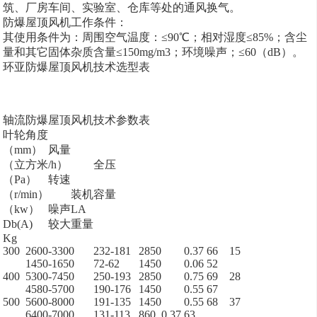
筑、厂房车间、实验室、仓库等处的通风换气。

防爆屋顶风机工作条件：

其使用条件为：周围空气温度：≤90℃；相对湿度≤85%；含尘
量和其它固体杂质含量≤150mg/m3；环境噪声；≤60（dB）。

环亚防爆屋顶风机技术选型表

轴流防爆屋顶风机技术参数表

叶轮角度 

（mm） 	风量 

（立方米/h） 	全压 

（Pa） 	转速 

（r/min） 	装机容量 

（kw） 	噪声LA

Db(A)	较大重量 

Kg

300	2600-3300	232-181	2850	0.37	66	15

	1450-1650	72-62	1450	0.06	52	

400	5300-7450	250-193	2850	0.75	69	28

	4580-5700	190-176	1450	0.55	67	

500	5600-8000	191-135	1450	0.55	68	37

	6400-7000	131-113	860	0.37	63	
