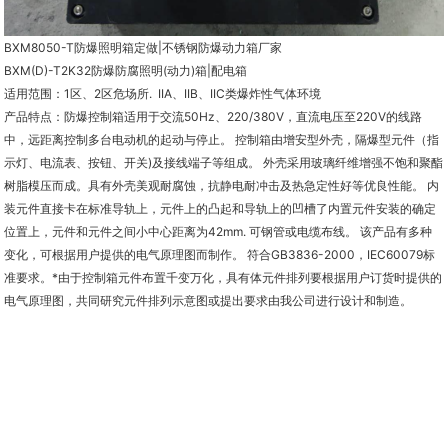
BXM8050-T防爆照明箱定做|不锈钢防爆动力箱厂家
BXM(D)-T2K32防爆防腐照明(动力)箱|配电箱
适用范围：1区、2区危场所. IIA、IIB、IIC类爆炸性气体环境
产品特点：防爆控制箱适用于交流50Hz、220/380V，直流电压至220V的线路
中，远距离控制多台电动机的起动与停止。 控制箱由增安型外壳，隔爆型元件（指
示灯、电流表、按钮、开关)及接线端子等组成。 外壳采用玻璃纤维增强不饱和聚酯
树脂模压而成。具有外壳美观耐腐蚀，抗静电耐冲击及热急定性好等优良性能。 内
装元件直接卡在标准导轨上，元件上的凸起和导轨上的凹槽了内置元件安装的确定
位置上，元件和元件之间小中心距离为42mm. 可钢管或电缆布线。 该产品有多种
变化，可根据用户提供的电气原理图而制作。 符合GB3836-2000，IEC60079标
准要求。*由于控制箱元件布置千变万化，具有体元件排列要根据用户订货时提供的
电气原理图，共同研究元件排列示意图或提出要求由我公司进行设计和制造。
m.zcfbdq.b2b168.com
浙江浙创防爆电气有限公司,专营
BJX防爆接线箱
|
BXMD防爆照明动力配电箱
|
不
锈钢防爆接线箱
|
304不锈钢防爆控制箱厂家
|
防爆按钮操作箱
|
防爆操作柱
|
铝
合金防爆接线箱
|
防爆电气
|
防爆电话
|
防爆开关
| 等业务,有意向的客户请咨询我