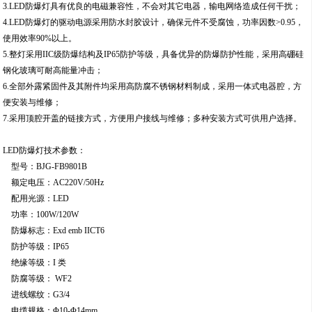
3.LED防爆灯具有优良的电磁兼容性，不会对其它电器，输电网络造成任何干扰；
4.LED防爆灯的驱动电源采用防水封胶设计，确保元件不受腐蚀，功率因数>0.95，
使用效率90%以上。
5.整灯采用IIC级防爆结构及IP65防护等级，具备优异的防爆防护性能，采用高硼硅
钢化玻璃可耐高能量冲击；
6.全部外露紧固件及其附件均采用高防腐不锈钢材料制成，采用一体式电器腔，方
便安装与维修；
7.采用顶腔开盖的链接方式，方便用户接线与维修；多种安装方式可供用户选择。
LED防爆灯技术参数：
型号：BJG-FB9801B
额定电压：AC220V/50Hz
配用光源：LED
功率：100W/120W
防爆标志：Exd emb IICT6
防护等级：IP65
绝缘等级：I 类
防腐等级： WF2
进线螺纹：G3/4
电缆规格：Φ10-Φ14mm