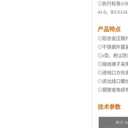
◎
执行标准:GB38
41-0、IEC6124
产品特点
◎铝合金压铸
◎不锈钢外露
◎
e型、粉尘
◎接线端子采
◎进线口方向
◎进出线口螺
◎钢管或电缆
技术参数