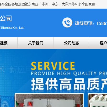
浙创防爆公司产品得到了 国内外广大用户的青眯，销售网络遍布全国各地及远销东南亚，非洲，中东，大洋州等60多个国家和地区，并初步建立起以中国大陆为总部的全球营销体系。 专业生产：防爆电气，BXMD系列防爆照明动力配电箱，BJX防爆接线箱，BKX防爆控制箱，防爆检修电源箱，防爆开关箱，不锈钢防爆箱，201/304/316不锈钢防爆配电箱系列， 防爆防腐系列，防爆防腐操作柱，防爆防腐控制箱 浙创防爆
公司
1586
Electrical Co., Ltd.
视频
关于我们
公司动态
客