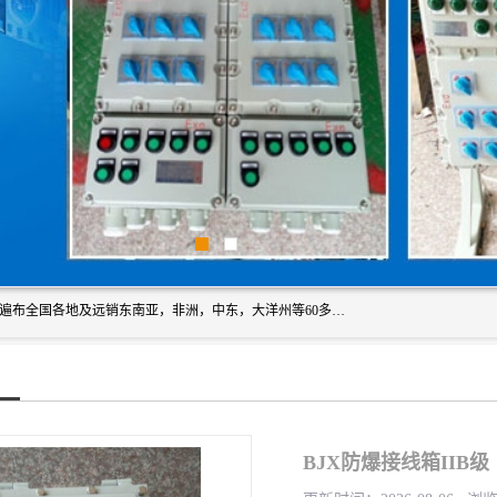
浙创防爆公司产品得到了 国内外广大用户的青眯，销售网络遍布全国各地及远销东南亚，非洲，中东，大洋州等60多个国家和地区，并初步建立起以中国大陆为总部的全球营销体系。 专业生产：防爆电气，BXMD系列防爆照明动力配电箱，BJX防爆接线箱，BKX防爆控制箱，防爆检修电源箱，防爆开关箱，不锈钢防爆箱，201/304/316不锈钢防爆配电箱系列， 防爆防腐系列，防爆防腐操作柱，防爆防腐控制箱 浙创防爆
BJX防爆接线箱IIB级