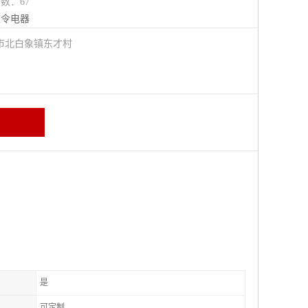
览数：67
主令电器
市北白象镇东才村
是
可定制