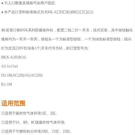
●
引入口数量及规格可由用户指定;
●
本产品订货时标准格式为:BXK-A囗D囗K□BR口囗囗(口)
例:若需订购BXK系列防爆操作柱，配置二钮二灯一开关，挂式安装，其中按钮触头
规格均为一常开一常闭，按钮头一个为标准型按钮，一个为绿色标准型按钮；指示
灯为交流220V红绿各1个;开关代号为M，则订货型号为:
BKX-A2D2K1G
A2-1c1/1a1
D2-1R(AC220)/1G(AC220)
K1-1M
适用范围
◎适用于爆炸性气体环境1区、2区;
◎适用于IA、ⅡB、ⅡC级爆炸性气体环境;
◎适用于可燃性粉尘环境20区、21区、22区;