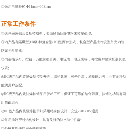
◎适用电缆外径:Ф11mm~Ф18mm
正常工作条件
◎
壳体采用铝合金压铸成型，表面经高压静电粉末喷塑处理;
◎
内产品有隔爆型(ⅡB级)和复合型(ⅡC级)两种形式，复合型产品由增安型外壳内装
防爆元件组成;
◎内装指示灯、按钮、万能转换开关、电流表、电压表等，可按用户要求配装其他
仪表;
◎II
C级产品内装隔爆型控制开关，结构紧凑，可告性高，通断能力强，并有多种功
能供用户选配;
◎
II
C
级产品内装防爆按钮采用胶粘工艺，保证了可靠的结合强度、按钮的功能有两
组自由组合;
◎
IIC级产品内装隔爆指示灯采用特殊的设计，交流220/380V通用;
◎
采用曲路密封结构设计，具有良好的防水防尘性能;
◎外露紧固件均用不锈钢材质;