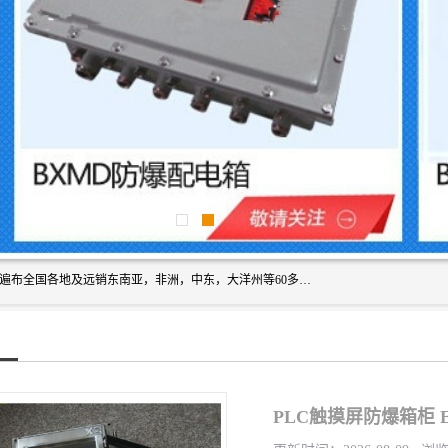
浙创防爆公司产品得到了 国内外广大用户的青眯，销售网络遍布全国各地及远销东南亚，非洲，中东，大洋州等60多个国家和地区，并初步建立起以中国大陆为总部的全球营销体系。 专业生产：防爆电气，BXMD系列防爆照明动力配电箱，BJX防爆接线箱，BKX防爆控制箱，防爆检修电源箱，防爆开关箱，不锈钢防爆箱，201/304/316不锈钢防爆配电箱系列， 防爆防腐系列，防爆防腐操作柱，防爆防腐控制箱 浙创防爆
PLC触摸屏防爆箱柜 Ex