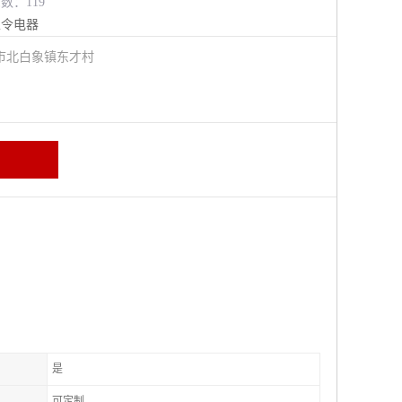
览数：119
主令电器
市北白象镇东才村
是
可定制