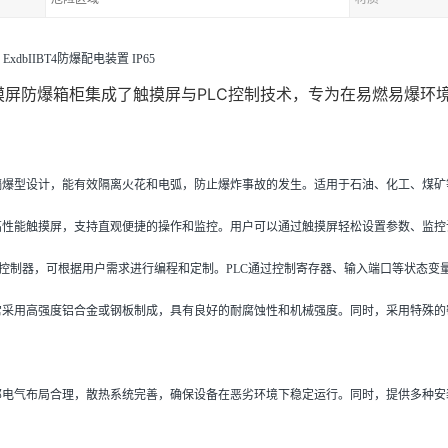
xdbIIBT4防爆配电装置 IP65
触摸屏防爆箱柜集成了触摸屏与PLC控制技术，专为在易燃易爆
：
用隔爆型设计，能有效隔离火花和电弧，防止爆炸事故的发生。适用于石油、化工、煤
备高性能触摸屏，支持直观便捷的操作和监控。用户可以通过触摸屏轻松设置参数、监
LC控制器，可根据用户需求进行编程和定制。PLC通过控制寄存器、输入端口等状态
常采用高强度铝合金或钢板制成，具有良好的耐腐蚀性和机械强度。同时，采用特殊的密
内部电气布局合理，散热系统完善，确保设备在恶劣环境下稳定运行。同时，提供多种